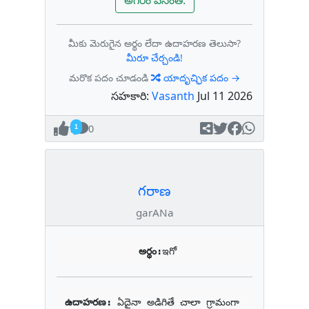
అగరం వసంత్.
మీకు మెరుగైన అర్థం లేదా ఉదాహరణ తెలుసా?
మీరూ చేర్చండి!
మరొక పదం చూడండి
యాదృచ్ఛిక పదం →
సహకారి:
Vasanth
Jul 11 2026
1
0
గరాణ
garANa
అర్థం:
ఇగో
ఉదాహరణ: 
ఏదైనా అడిగితే చాలా గ్రామంగా 