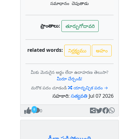
సమాధానం చెపుతాడు
ప్రాంతాలు:
తూర్పుగోదావరి
related words:
నిర్లక్ష్యము
అహం
మీకు మెరుగైన అర్థం లేదా ఉదాహరణ తెలుసా?
మీరూ చేర్చండి!
మరొక పదం చూడండి
యాదృచ్ఛిక పదం →
సహకారి:
సత్యవతి
Jul 07 2026
0
0
ఢీలా పడిపోయింది