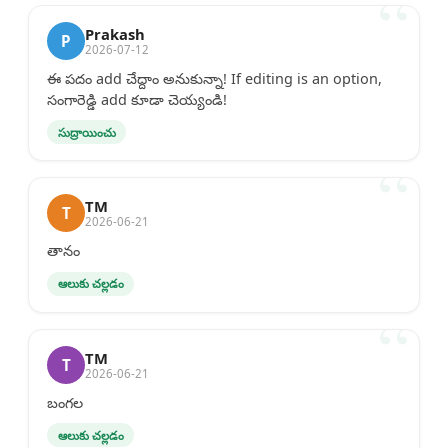
Prakash
P
2026-07-12
ఈ పదం add చేద్దాం అనుకున్నా! If editing is an option,
సంగారెడ్డి add కూడా చెయ్యండి!
సుద్రాయించు
TM
T
2026-06-21
తానం
ఆలుకు చల్లడం
TM
T
2026-06-21
బంగల
ఆలుకు చల్లడం