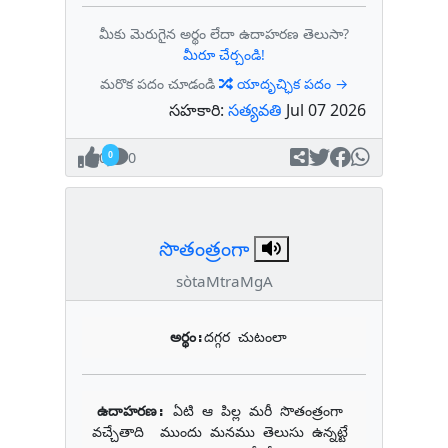
మీకు మెరుగైన అర్థం లేదా ఉదాహరణ తెలుసా?
మీరూ చేర్చండి!
మరొక పదం చూడండి
యాదృచ్ఛిక పదం →
సహకారి:
సత్యవతి
Jul 07 2026
0
0
సొతంత్రంగా
sòtaMtraMgA
అర్థం:
దగ్గర చుటంలా
ఉదాహరణ: 
ఏటి ఆ పిల్ల మరీ సొతంత్రంగా 
వచ్చేతాది  ముందు మనము తెలుసు ఉన్నట్టే 