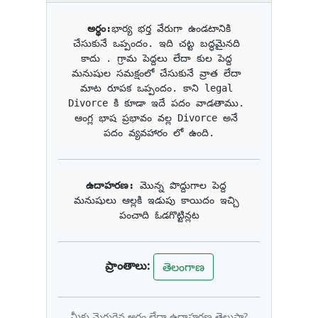
అర్థం:
భార్య భర్త వేరుగా ఉండటానికి 
చేసుకునే ఒప్పందం. ఇది చట్ట బద్ధమైనది 
కాదు . గ్రామ పెద్దలు లేదా కుల పెద్ద 
మనుషుల సమక్షంలో చేసుకునే వ్రాత లేదా 
మాట రూపక ఒప్పందం. కాని legal 
Divorce కి కూడా ఇదే పదం వాడతాము. 
ఆంగ్ల భాష ప్రభావం వల్ల Divorce అనే 
పదం వ్యవహారం లో ఉంది.
ఉదాహరణ: 
మొన్న పొద్దుగాల పెద్ద 
మనుషులు ఆల్లకి ఇడుపు కాయిదం ఇచ్చి 
పంచాది ఓడగొట్టిన్లట
ప్రాంతాలు:
తెలంగాణ
మీకు మెరుగైన అర్థం లేదా ఉదాహరణ తెలుసా?