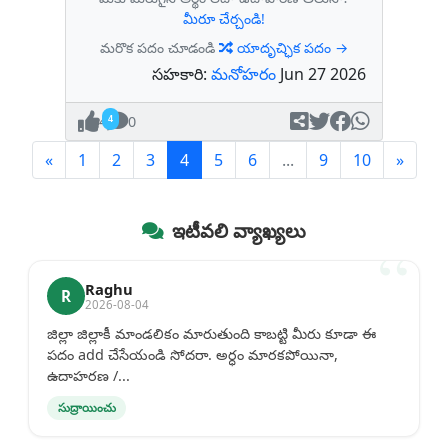
మీరూ చేర్చండి!
మరొక పదం చూడండి
యాదృచ్ఛిక పదం →
సహకారి:
మనోహరం
Jun 27 2026
4
0
Previous
(current)
Next
«
1
2
3
4
5
6
...
9
10
»
ఇటీవలి వ్యాఖ్యలు
Raghu
R
2026-08-04
జిల్లా జిల్లాకీ మాండలికం మారుతుంది కాబట్టి మీరు కూడా ఈ
పదం add చేసేయండి సోదరా. అర్ధం మారకపోయినా,
ఉదాహరణ /...
సుద్రాయించు