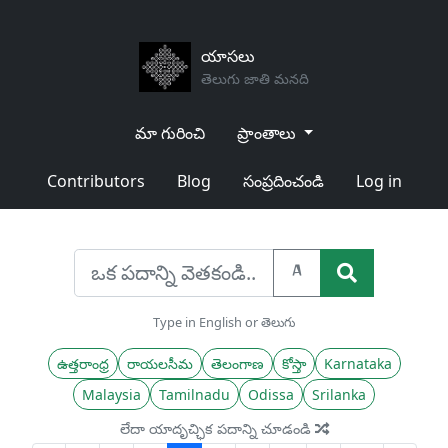
యాసలు
తెలుగు జాతి మనది
మా గురించి
ప్రాంతాలు
Contributors
Blog
సంప్రదించండి
Log in
A
Type in English or తెలుగు
ఉత్తరాంధ్ర
రాయలసీమ
తెలంగాణ
కోస్తా
Karnataka
Malaysia
Tamilnadu
Odissa
Srilanka
లేదా యాదృచ్ఛిక పదాన్ని చూడండి