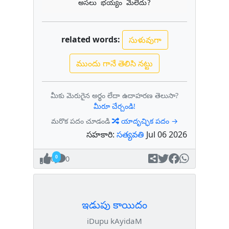
అసలు భయ్యం మేలేదు?
related words:
సుళువుగా
ముందు గానే తెలిసి నట్టు
మీకు మెరుగైన అర్థం లేదా ఉదాహరణ తెలుసా?
మీరూ చేర్చండి!
మరొక పదం చూడండి
యాదృచ్ఛిక పదం →
సహకారి:
సత్యవతి
Jul 06 2026
0
0
ఇడుపు కాయిదం
iDupu kAyidaM