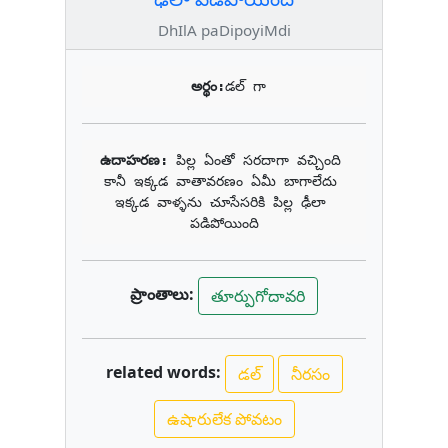
DhIlA paDipoyiMdi
అర్థం:
డల్ గా
ఉదాహరణ: 
పిల్ల ఏంతో సరదాగా వచ్చింది 
కానీ ఇక్కడ వాతావరణం ఏమీ బాగాలేదు 
ఇక్కడ వాళ్ళను చూసేసరికి పిల్ల ఢీలా 
పడిపోయింది
ప్రాంతాలు:
తూర్పుగోదావరి
related words:
డల్
నీరసం
ఉషారులేక పోవటం