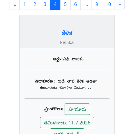
Previous
(current)
Next
«
1
2
3
4
5
6
...
9
10
»
కేళిక
keLika
అర్థం:
వీధి నాటకం
ఉదాహరణ: 
గుడి తావ కేళిక ఆడతా 
ఉండారంట చూస్తాం పదనా....
ప్రాంతాలు:
హోసూరు
తమిళనాడు. 11-7-2026