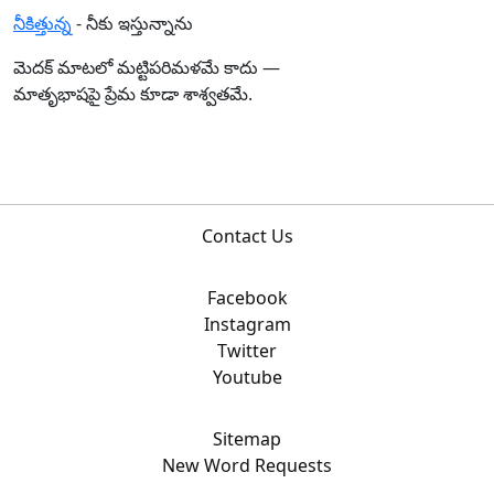
నీకిత్తున్న
- నీకు ఇస్తున్నాను
మెదక్‌ మాటలో మట్టిపరిమళమే కాదు —
మాతృభాషపై ప్రేమ కూడా శాశ్వతమే.
Contact Us
Facebook
Instagram
Twitter
Youtube
Sitemap
New Word Requests