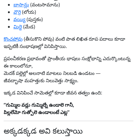
బాసాన్లు
(వంటసామాను)
వొర్రె
(లోయ)
వయ్యి
(పుస్తకం)
మిద్దె
(మేడ)
కొంచపోవు
(తీసుకొని పోవు) వంటి పాత లిఖిత రూప పదాలు కూడా
ఇప్పటికీ సంభాషణల్లో వినిపిస్తాయి.
ప్రపంచీకరణ ప్రభావంతో ప్రాంతీయ భాషలు సంక్షోభాన్ని ఎదుర్కొంటున్న
ఈ కాలంలోనూ,
మెదక్‌ పల్లెల్లో అలనాటి మాటలు నిలబడి ఉండటం —
జీవద్భాషా మహత్తుకు నిలువెత్తు సాక్ష్యం.
ఇక్కడ వినిపించే సామెతల్లో కూడా జీవన తత్వం ఉంది:
“గుమ్మిల వడ్లు గుమ్మిల్నే ఉండాలె గానీ,
పిల్లలేమో గుత్పోలె ఉండాలంటే ఎట్ల”
అక్కడక్కడ అవి కలుస్తాయి