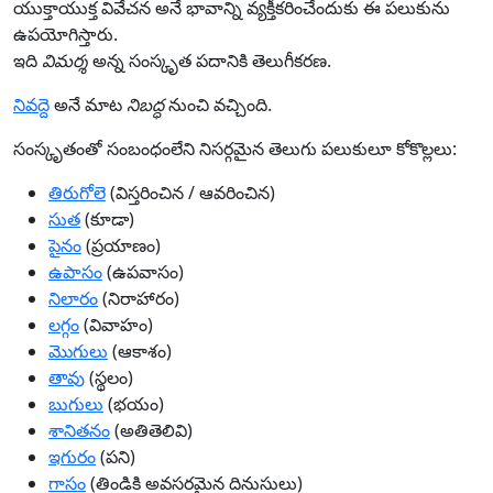
యుక్తాయుక్త వివేచన అనే భావాన్ని వ్యక్తీకరించేందుకు ఈ పలుకును
ఉపయోగిస్తారు.
ఇది
విమర్శ
అన్న సంస్కృత పదానికి తెలుగీకరణ.
నివద్దె
అనే మాట
నిబద్ధ
నుంచి వచ్చింది.
సంస్కృతంతో సంబంధంలేని నిసర్గమైన తెలుగు పలుకులూ కోకొల్లలు:
తిరుగోలె
(విస్తరించిన / ఆవరించిన)
సుత
(కూడా)
పైనం
(ప్రయాణం)
ఉపాసం
(ఉపవాసం)
నిలారం
(నిరాహారం)
లగ్గం
(వివాహం)
మొగులు
(ఆకాశం)
తావు
(స్థలం)
బుగులు
(భయం)
శానితనం
(అతితెలివి)
ఇగురం
(పని)
గాసం
(తిండికి అవసరమైన దినుసులు)