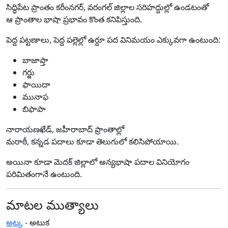
సిద్ధిపేట ప్రాంతం కరీంనగర్‌, వరంగల్‌ జిల్లాల సరిహద్దుల్లో ఉండటంతో
ఆ ప్రాంతాల భాషా ప్రభావం కొంత కనిపిస్తుంది.
పెద్ద పట్టణాలు, పెద్ద పల్లెల్లో ఉర్దూ పద వినిమయం ఎక్కువగా ఉంటుంది:
బాజాప్తా
గర్జు
ఫాయిదా
మునాఫ
బిఫాపా
నారాయణఖేడ్‌, జహీరాబాద్‌ ప్రాంతాల్లో
మరాఠీ, కన్నడ పదాలు కూడా తెలుగులో కలిసిపోయాయి.
అయినా కూడా మెదక్‌ జిల్లాలో అన్యభాషా పదాల వినియోగం
పరిమితంగానే ఉంటుంది.
మాటల ముత్యాలు
అట్క
- అటుక