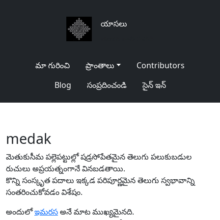
యాసలు
తెలుగు జాతి మనది
మా గురించి
ప్రాంతాలు
Contributors
Blog
సంప్రదించండి
సైన్ ఇన్
medak
మెతుకుసీమ పల్లెపట్టుల్లో షడ్రసోపేతమైన తెలుగు పలుకుబడుల
రుచులు అప్రయత్నంగానే వినబడతాయి.
కొన్ని సంస్కృత పదాలు ఇక్కడ పరిపూర్ణమైన తెలుగు స్వభావాన్ని
సంతరించుకోవడం విశేషం.
అందులో
ఇమరస
అనే మాట ముఖ్యమైనది.