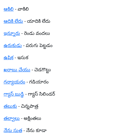
ఆకిలి
- వాకిలి
ఆదికి లేదు
- యాదికి లేదు
ఇన్నూరు
- రెండు వందలు
ఉరుకుడు
- పరుగు పెట్టడం
ఉషిక
- ఇసుక
ఖరాబు చేయు
- చెడగొట్టు
గన్యాయరం
- గడియారం
గ్యాస్ బుడ్డి
- గ్యాస్ సిలిండర్
తబుకు
- చిన్నపాత్ర
తల్వాలు
- అక్షింతలు
నేను సుత
- నేను కూడా