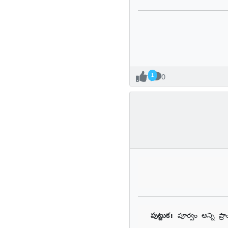
1
0
పుట్టుక: 
పూర్వం అన్ని ప