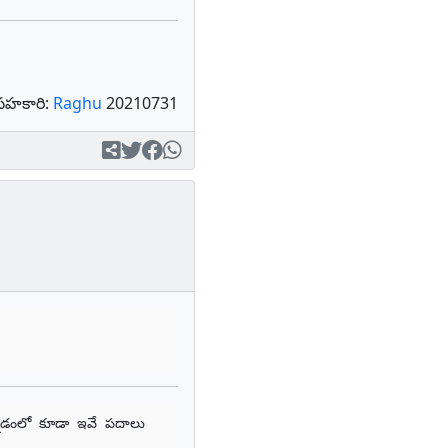
సహకారి:
Raghu
20210731
్నడంలో కూడా ఇవే పదాలు 