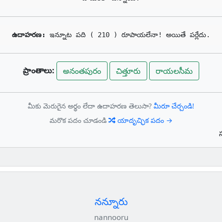
ఉదాహరణ: 
ఇన్నూట పది ( 210 ) రూపాయలేనా! అయితే పర్లేదు.
ప్రాంతాలు:
అనంతపురం
చిత్తూరు
రాయలసీమ
మీకు మెరుగైన అర్థం లేదా ఉదాహరణ తెలుసా?
మీరూ చేర్చండి!
మరొక పదం చూడండి
యాదృచ్ఛిక పదం →
నన్నూరు
nannooru