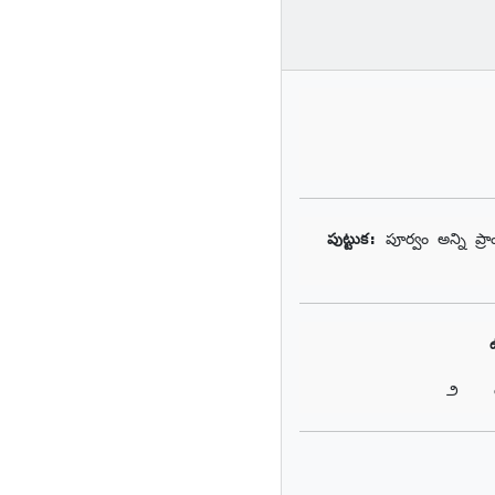
పుట్టుక: 
పూర్వం అన్ని ప
౨    య