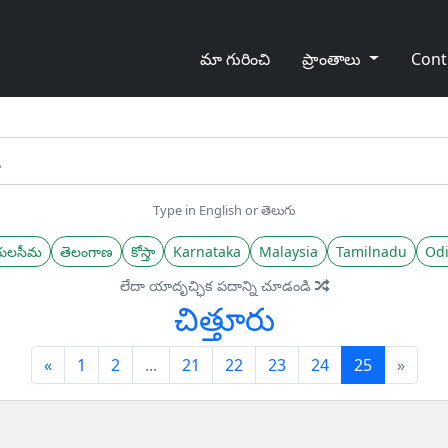
మా గురించి
ప్రాంతాలు
Cont
Type in English or తెలుగు
యలసీమ
తెలంగాణ
కోస్తా
Karnataka
Malaysia
Tamilnadu
Odi
లేదా యాదృచ్ఛిక పదాన్ని చూడండి
చిత్తూరు
Previous
(current)
«
1
2
...
21
22
23
24
25
»