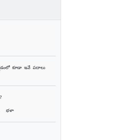
్నడంలో కూడా ఇవే పదాలు 


ో.  భళా