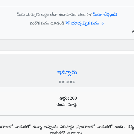
మీకు మెరుగైన అర్థం లేదా ఉదాహరణ తెలుసా?
మీరూ చేర్చండి!
మరొక పదం చూడండి
యాదృచ్ఛిక పదం →
ఇన్నూరు
innooru
అర్థం:
200

రెండు నూర్లు
్రాంతాలలో వాడుకలో ఉన్నా ఇప్పుడు సరిహద్దు ప్రాంతాలలో వాడుకలో ఉంది, కన
వాడుకలో ఉన్నాయి.