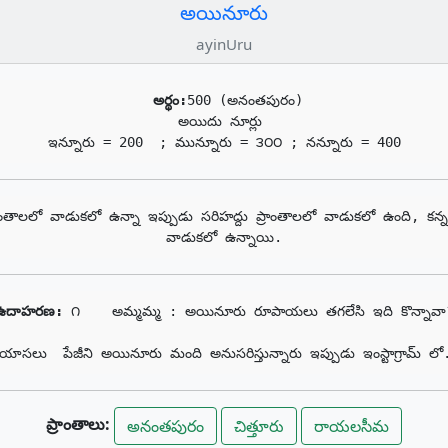
అయినూరు
ayinUru
అర్థం:
500 (అనంతపురం)

అయిదు నూర్లు 

ఇన్నూరు = 200  ; మున్నూరు = ౩౦౦ ; నన్నూరు = 400
్రాంతాలలో వాడుకలో ఉన్నా ఇప్పుడు సరిహద్దు ప్రాంతాలలో వాడుకలో ఉంది, కన
వాడుకలో ఉన్నాయి.
ఉదాహరణ: 
౧    అమ్మమ్మ : అయినూరు రూపాయలు తగలేసి ఇది కొన్నావా?
ాసలు  పేజీని అయినూరు మంది అనుసరిస్తున్నారు ఇప్పుడు ఇంస్టాగ్రామ్ ల
ప్రాంతాలు:
అనంతపురం
చిత్తూరు
రాయలసీమ