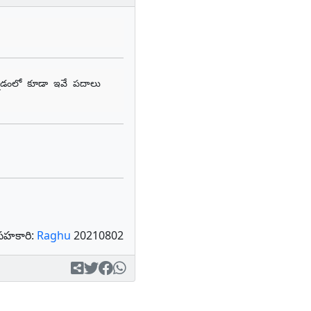
్నడంలో కూడా ఇవే పదాలు 
సహకారి:
Raghu
20210802