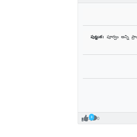
పుట్టుక: 
పూర్వం అన్ని ప
3
0