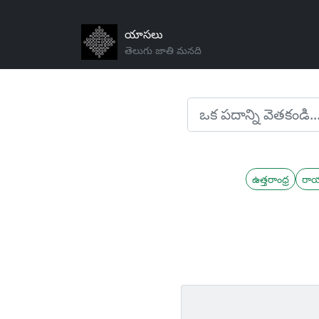
యాసలు
తెలుగు జాతి మనది
ఉత్తరాంధ్ర
రా