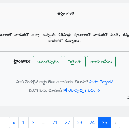
అర్థం:
400
్రాంతాలలో వాడుకలో ఉన్నా ఇప్పుడు సరిహద్దు ప్రాంతాలలో వాడుకలో ఉంది, కన
వాడుకలో ఉన్నాయి.
ప్రాంతాలు:
అనంతపురం
చిత్తూరు
రాయలసీమ
మీకు మెరుగైన అర్థం లేదా ఉదాహరణ తెలుసా?
మీరూ చేర్చండి!
మరొక పదం చూడండి
యాదృచ్ఛిక పదం →
Previous
(current)
«
1
2
...
21
22
23
24
25
»