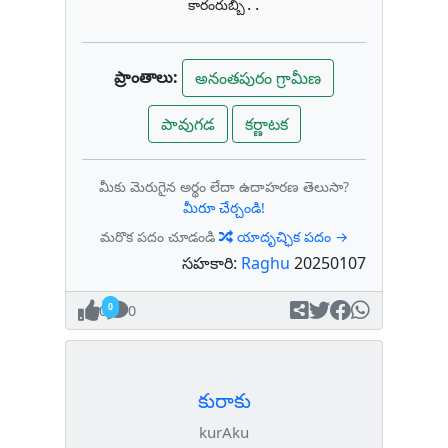
కారంరుబ్బి..
ప్రాంతాలు:
అనంతపురం గ్రామీణ
పావుగడ
కర్ణాటక
మీకు మెరుగైన అర్థం లేదా ఉదాహరణ తెలుసా?
మీరూ చేర్చండి!
మరొక పదం చూడండి
యాదృచ్ఛిక పదం →
సహకారి:
Raghu
20250107
0
0
కురాకు
kurAku