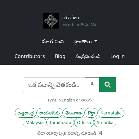
యాసలు
తెలుగు జాతి మనది
మా గురించి
ప్రాంతాలు
Contributors
Blog
సంప్రదించండి
Log in
A
Type in English or తెలుగు
ఉత్తరాంధ్ర
రాయలసీమ
తెలంగాణ
కోస్తా
Karnataka
Malaysia
Tamilnadu
Odissa
Srilanka
లేదా యాదృచ్ఛిక పదాన్ని చూడండి