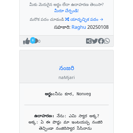
మీకు మెరుగైన అర్థం లేదా ఉదాహరణ తెలుసా?
మీరూ చేర్చండి!
మరొక పదం చూడండి
యాదృచ్ఛిక పదం →
సహకారి:
Raghu
20250108
0
0
నంజరి
naMjari
అర్థం:
నీసు కూర, Nonveg
ఉదాహరణ: 
నేను: ఎమి‌ స్యార అక్క?

అక్క: ఏ ఈ పొద్దు మా ఇంటయప్ప నంజిరి 
తెచ్చిండా నంజిరిస్యార సేసినాను 
