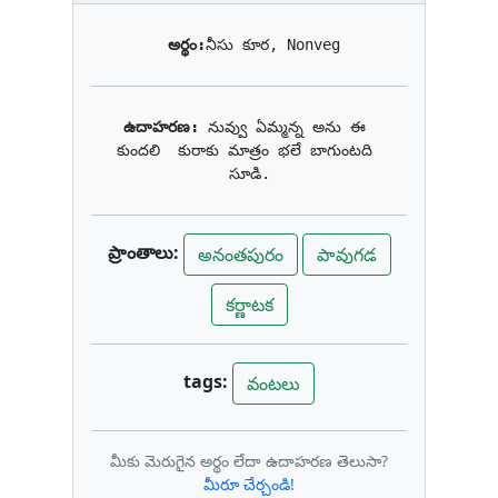
అర్థం:
నీసు కూర, Nonveg
ఉదాహరణ: 
నువ్వు ఏమ్మన్న అను ఈ 
కుందలి  కురాకు మాత్రం భలే బాగుంటది 
సూడి.
ప్రాంతాలు:
అనంతపురం
పావుగడ
కర్ణాటక
tags:
వంటలు
మీకు మెరుగైన అర్థం లేదా ఉదాహరణ తెలుసా?
మీరూ చేర్చండి!