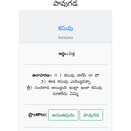
పావుగడ
కసువు
kasuvu
అర్థం:
చెత్త
ఉదాహరణ: 
౧ ) కసువు పారేసి రా పో

౨) ఈడ కసువు ఎయ్యొదప్పా

త్రీ) సందకాడ అయ్యింది ఇంట్లా ఇంకా కసువు 
నూకలేదు ఏమ్మి
ప్రాంతాలు:
అనంతపురం
పావుగడ