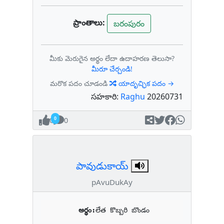
ప్రాంతాలు:
బరంపురం
మీకు మెరుగైన అర్థం లేదా ఉదాహరణ తెలుసా?
మీరూ చేర్చండి!
మరొక పదం చూడండి
యాదృచ్ఛిక పదం →
సహకారి:
Raghu
20260731
0
0
పావుడుకాయ్
pAvuDukAy
అర్థం:
లేత కొబ్బరి బొండం