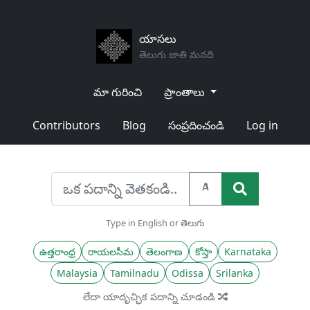
యాసలు
తెలుగు జాతి మనది
మా గురించి
ప్రాంతాలు
Contributors
Blog
సంప్రదించండి
Log in
A
Type in English or తెలుగు
ఉత్తరాంధ్ర
రాయలసీమ
తెలంగాణ
కోస్తా
Karnataka
Malaysia
Tamilnadu
Odissa
Srilanka
లేదా యాదృచ్ఛిక పదాన్ని చూడండి