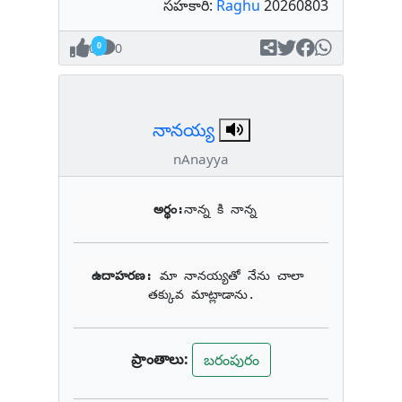
సహకారి:
Raghu
20260803
0
0
నానయ్య
nAnayya
అర్థం:
నాన్న కి నాన్న
ఉదాహరణ: 
మా నానయ్యతో నేను చాలా 
తక్కువ మాట్లాడాను.
ప్రాంతాలు:
బరంపురం