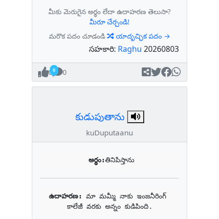
మీకు మెరుగైన అర్థం లేదా ఉదాహరణ తెలుసా?
మీరూ చేర్చండి!
మరొక పదం చూడండి
యాదృచ్ఛిక పదం →
సహకారి:
Raghu
20260803
0
0
కుడుపుతాను
kuDuputaanu
అర్థం:
తినిపిస్తాను
ఉదాహరణ: 
మా మమ్మీ నాకు ఇంజనీరింగ్ 
కాలేజీ వరకు అన్నం కుడిపింది.