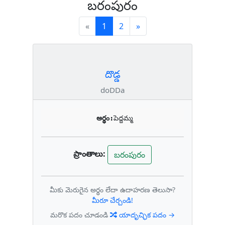
బరంపురం
(current)
Next
«
1
2
»
దొడ్డ
doDDa
అర్థం:
పెద్దమ్మ
ప్రాంతాలు:
బరంపురం
మీకు మెరుగైన అర్థం లేదా ఉదాహరణ తెలుసా?
మీరూ చేర్చండి!
మరొక పదం చూడండి
యాదృచ్ఛిక పదం →