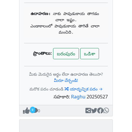
ఉదాహరణ: 
నాకు పావుడుకాయ తాగడం 
చాలా ఇష్టం.

ఎండాకాలంలో పావుడుకాయ తాగితే చాలా 
మంచిది.
ప్రాంతాలు:
బరంపురం
ఒడిశా
మీకు మెరుగైన అర్థం లేదా ఉదాహరణ తెలుసా?
మీరూ చేర్చండి!
మరొక పదం చూడండి
యాదృచ్ఛిక పదం →
సహకారి:
Raghu
20250527
0
0