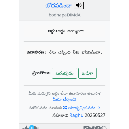
బోధపడిందా
bodhapaDiMdA
అర్థం:
అర్థం అయ్యిందా
ఉదాహరణ: 
నేను చెప్పింది నీకు బోధపడిందా.
ప్రాంతాలు:
బరంపురం
ఒడిశా
మీకు మెరుగైన అర్థం లేదా ఉదాహరణ తెలుసా?
మీరూ చేర్చండి!
మరొక పదం చూడండి
యాదృచ్ఛిక పదం →
సహకారి:
Raghu
20250527
0
0