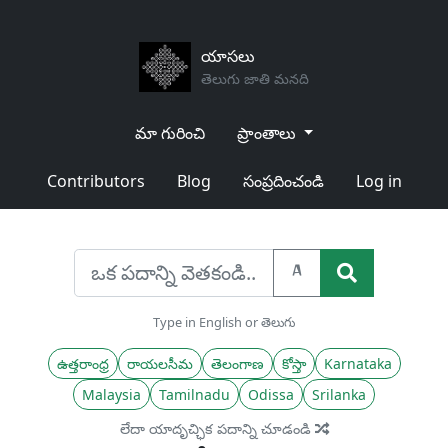
యాసలు
తెలుగు జాతి మనది
మా గురించి
ప్రాంతాలు
Contributors
Blog
సంప్రదించండి
Log in
A
Type in English or తెలుగు
ఉత్తరాంధ్ర
రాయలసీమ
తెలంగాణ
కోస్తా
Karnataka
Malaysia
Tamilnadu
Odissa
Srilanka
లేదా యాదృచ్ఛిక పదాన్ని చూడండి