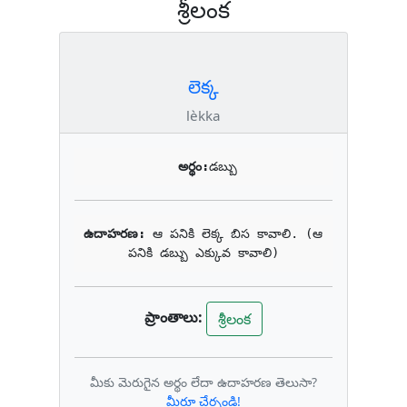
శ్రీలంక
లెక్క
lèkka
అర్థం:
డబ్బు
ఉదాహరణ: 
ఆ పనికి లెక్క బిస కావాలి. (ఆ 
పనికి డబ్బు ఎక్కువ కావాలి)
ప్రాంతాలు:
శ్రీలంక
మీకు మెరుగైన అర్థం లేదా ఉదాహరణ తెలుసా?
మీరూ చేర్చండి!