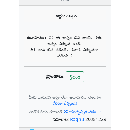
అర్థం:
ఎక్కువ
ఉదాహరణ: 
౧) ఈ అన్నం బిస ఉంది. (ఈ 
అన్నం ఎక్కువ ఉంది)

౨) వాన బిస పడింది. (వాన ఎక్కువగా 
పడింది.)
ప్రాంతాలు:
శ్రీలంక
మీకు మెరుగైన అర్థం లేదా ఉదాహరణ తెలుసా?
మీరూ చేర్చండి!
మరొక పదం చూడండి
యాదృచ్ఛిక పదం →
సహకారి:
Raghu
20251229