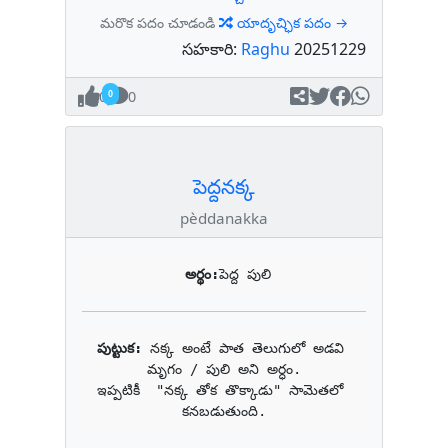
మరొక పదం చూడండి
యాదృచ్ఛిక పదం →
సహకారి:
Raghu
20251229
0
0
పెద్దనక్క
pèddanakka
అర్థం:
పెద్ద పులి
పుట్టుక: 
నక్క అంటే పాత తెలుగులో అడవి 
మృగం / పులి అని అర్ధం.

ఇప్పటికీ  "నక్క తోక తొక్కాడు" సామెతలో 
కనబడుతుంది.