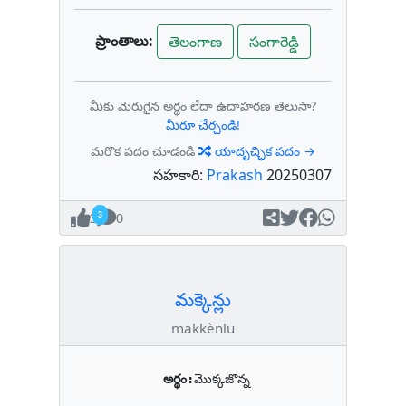
ప్రాంతాలు:
తెలంగాణ
సంగారెడ్డి
మీకు మెరుగైన అర్థం లేదా ఉదాహరణ తెలుసా?
మీరూ చేర్చండి!
మరొక పదం చూడండి
యాదృచ్ఛిక పదం →
సహకారి:
Prakash
20250307
3
0
మక్కెన్లు
makkènlu
అర్థం:
మొక్కజొన్న