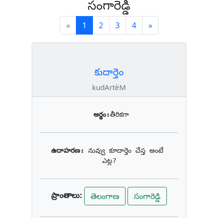
సంగారెడ్డి
(current)
Next
«
1
2
3
4
»
కుదార్తెం
kudArtèM
అర్థం:
తీరికగా
ఉదాహరణ: 
నువ్వు కూదార్తెం చేస్త అంటే 
ఎట్ల?
ప్రాంతాలు:
తెలంగాణ
సంగారెడ్డి