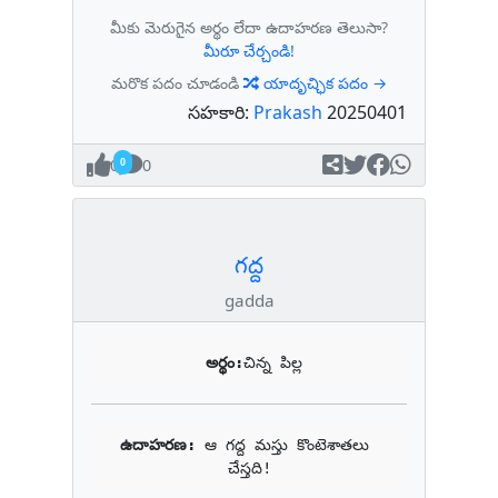
మీకు మెరుగైన అర్థం లేదా ఉదాహరణ తెలుసా?
మీరూ చేర్చండి!
మరొక పదం చూడండి
యాదృచ్ఛిక పదం →
సహకారి:
Prakash
20250401
0
0
గద్ద
gadda
అర్థం:
చిన్న పిల్ల
ఉదాహరణ: 
ఆ గద్ద మస్తు కొంటెశాతలు 
చేస్తది!