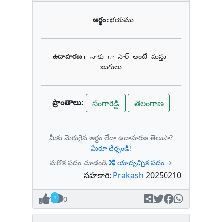
అర్థం:
భయము
ఉదాహరణ: 
నాకు గా సార్ అంటే మస్తు 
బుగులు
ప్రాంతాలు:
సంగారెడ్డి
తెలంగాణ
మీకు మెరుగైన అర్థం లేదా ఉదాహరణ తెలుసా?
మీరూ చేర్చండి!
మరొక పదం చూడండి
యాదృచ్ఛిక పదం →
సహకారి:
Prakash
20250210
1
0