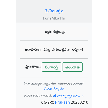
కునంబట్టు
kunaMbaTTu
అర్థం:
గుర్తుబట్టు
ఉదాహరణ: 
నన్ను కునంబట్టినవా అప్పిగా!
ప్రాంతాలు:
సంగారెడ్డి
తెలంగాణ
మీకు మెరుగైన అర్థం లేదా ఉదాహరణ తెలుసా?
మీరూ చేర్చండి!
మరొక పదం చూడండి
యాదృచ్ఛిక పదం →
సహకారి:
Prakash
20250210