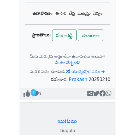
ఉదాహరణ: 
ఈసారి చేన్ల మక్కెన్లు ఏస్నం
ప్రాంతాలు:
సంగారెడ్డి
తెలంగాణ
మీకు మెరుగైన అర్థం లేదా ఉదాహరణ తెలుసా?
మీరూ చేర్చండి!
మరొక పదం చూడండి
యాదృచ్ఛిక పదం →
సహకారి:
Prakash
20250210
1
0
బుగులు
bugulu