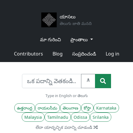
యాసలు
తెలుగు జాతి మనది
మా గురించి
ప్రాంతాలు
Contributors
Blog
సంప్రదించండి
Log in
A
Type in English or తెలుగు
ఉత్తరాంధ్ర
రాయలసీమ
తెలంగాణ
కోస్తా
Karnataka
Malaysia
Tamilnadu
Odissa
Srilanka
లేదా యాదృచ్ఛిక పదాన్ని చూడండి