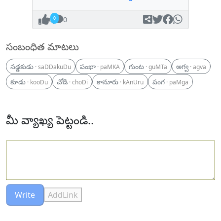
0
0
సంబంధిత మాటలు
సడ్డకుడు
పంఖా
గుంట
అగ్వ
· saDDakuDu
· paMKA
· guMTa
· agva
కూడు
చోడి
కానూరు
పంగ
· kooDu
· choDi
· kAnUru
· paMga
మీ వ్యాఖ్య పెట్టండి..
Write
AddLink