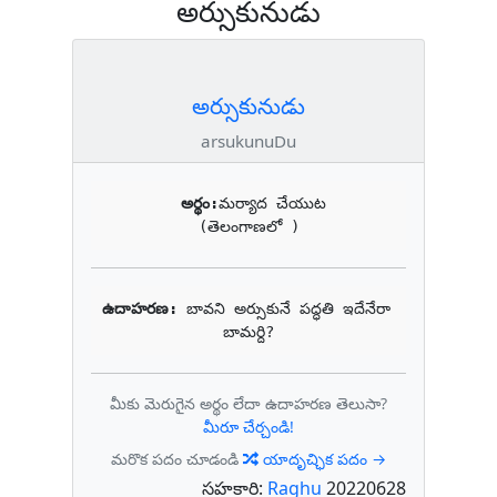
అర్సుకునుడు
అర్సుకునుడు
arsukunuDu
అర్థం:
మర్యాద చేయుట

(తెలంగాణలో )
ఉదాహరణ: 
బావని అర్సుకునే పద్ధతి ఇదేనేరా 
బామర్ది?
మీకు మెరుగైన అర్థం లేదా ఉదాహరణ తెలుసా?
మీరూ చేర్చండి!
మరొక పదం చూడండి
యాదృచ్ఛిక పదం →
సహకారి:
Raghu
20220628