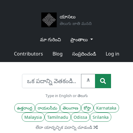
యాసలు
తెలుగు జాతి మనది
మా గురించి
ప్రాంతాలు
Contributors
Blog
సంప్రదించండి
Log in
A
Type in English or తెలుగు
ఉత్తరాంధ్ర
రాయలసీమ
తెలంగాణ
కోస్తా
Karnataka
Malaysia
Tamilnadu
Odissa
Srilanka
లేదా యాదృచ్ఛిక పదాన్ని చూడండి