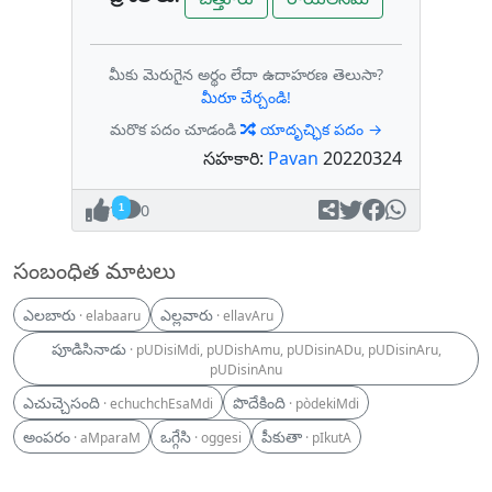
మీకు మెరుగైన అర్థం లేదా ఉదాహరణ తెలుసా?
మీరూ చేర్చండి!
మరొక పదం చూడండి
యాదృచ్ఛిక పదం →
సహకారి:
Pavan
20220324
1
0
సంబంధిత మాటలు
ఎలబారు
ఎల్లవారు
· elabaaru
· ellavAru
పూడిసినాడు
· pUDisiMdi, pUDishAmu, pUDisinADu, pUDisinAru,
pUDisinAnu
ఎచుచ్చెసంది
పొదేకింది
· echuchchEsaMdi
· pòdekiMdi
అంపరం
ఒగ్గేసి
పీకుతా
· aMparaM
· oggesi
· pIkutA