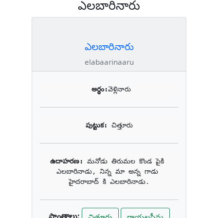
ఎలబారినారు
ఎలబారినారు
elabaarinaaru
అర్థం:
వెళ్లినారు
పుట్టుక: 
చిత్తూరు
ఉదాహరణ: 
మనోడు తిరుమల కొండ పైకి 
ఎలబారినాడు, నిన్న మా అన్న గాడు 
హైదరాబాద్ కి ఎలబారినాడు.
ప్రాంతాలు:
చిత్తూరు
రాయలసీమ