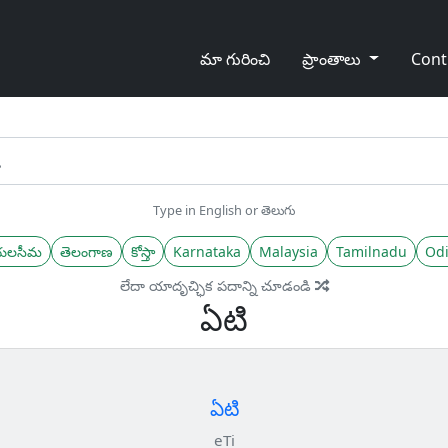
మా గురించి
ప్రాంతాలు
Cont
Type in English or తెలుగు
యలసీమ
తెలంగాణ
కోస్తా
Karnataka
Malaysia
Tamilnadu
Odi
లేదా యాదృచ్ఛిక పదాన్ని చూడండి
ఏటి
ఏటి
eTi