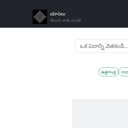
యాసలు
తెలుగు జాతి మనది
ఉత్తరాంధ్ర
రా