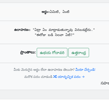
అర్థం:
ఏమిటి, ఏంటి
ఉదాహరణ: 
"ఏట్రా ఏం మాట్లాడుతున్నావు వినబడట్లేదు."

"ఈరోజు బడి సెలవా ఏటి?"
ప్రాంతాలు:
ఉభయ గోదావరి
ఉత్తరాంధ్ర
మీకు మెరుగైన అర్థం లేదా ఉదాహరణ తెలుసా?
మీరూ చేర్చండి!
మరొక పదం చూడండి
యాదృచ్ఛిక పదం →
సహకా