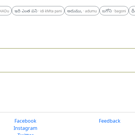
ఇది ఎంత పని
అదుము,
బగోని
ధ
DiADu
· idi èMta pani
· adumu
· bagoni
Facebook
Feedback
Instagram