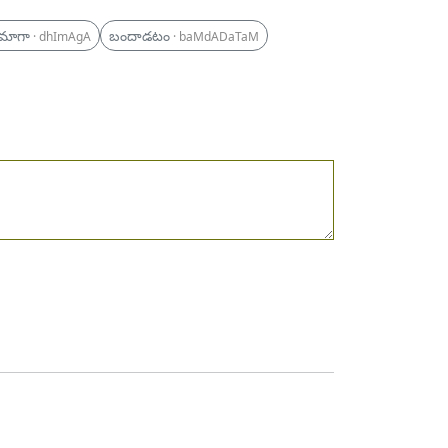
ీమాగా
బందాడటం
· dhImAgA
· baMdADaTaM