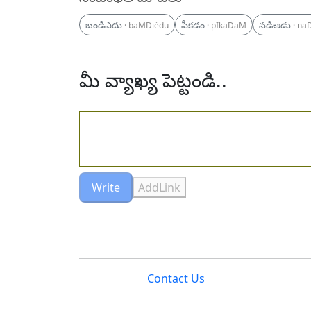
బండిఎదు
పీకడం
నడిఆడు
· baMDièdu
· pIkaDaM
· na
మీ వ్యాఖ్య పెట్టండి..
Write
AddLink
Contact Us