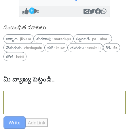
0
0
సంబంధిత మాటలు
జిక్కాట
మరదాపు
పట్టుబడి
· jikkATa
· maradApu
· paTTubaDi
చెడుగుడు
కడ!
తునకలు
కేడి
· chedugudu
· kaDa!
· tunakalu
· కేడి
బోణీ
· boNI
మీ వ్యాఖ్య పెట్టండి..
Write
AddLink