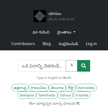
యాసలు
తెలుగు జాతి మనది
మా గురించి
ప్రాంతాలు
Contributors
Blog
సంప్రదించండి
Log in
A
Type in English or తెలుగు
ఉత్తరాంధ్ర
రాయలసీమ
తెలంగాణ
కోస్తా
Karnataka
Malaysia
Tamilnadu
Odissa
Srilanka
లేదా యాదృచ్ఛిక పదాన్ని చూడండి