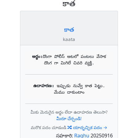
కాత
కాత
kaata
అర్థం:
దొంగా పోలీస్ ఆటలో పంటలు వేసాక 
దొంగ గా మిగిలే చివరి వ్యక్తి.
ఉదాహరణ: 
ఇప్పుడు నువ్వే కాత పెట్టు.

మేము దాకుంటాం
మీకు మెరుగైన అర్థం లేదా ఉదాహరణ తెలుసా?
మీరూ చేర్చండి!
మరొక పదం చూడండి
యాదృచ్ఛిక పదం →
సహకారి:
Raghu
20250916