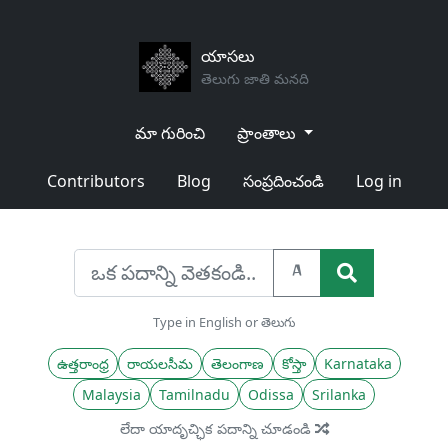
యాసలు
తెలుగు జాతి మనది
మా గురించి
ప్రాంతాలు
Contributors
Blog
సంప్రదించండి
Log in
A
Type in English or తెలుగు
ఉత్తరాంధ్ర
రాయలసీమ
తెలంగాణ
కోస్తా
Karnataka
Malaysia
Tamilnadu
Odissa
Srilanka
లేదా యాదృచ్ఛిక పదాన్ని చూడండి