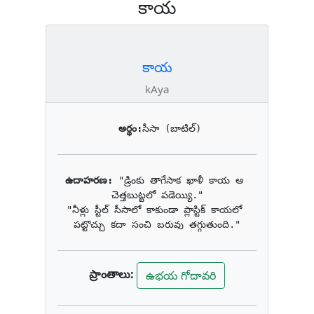
కాయ
కాయ
kAya
అర్థం:
సీసా (బాటిల్)
ఉదాహరణ: 
"డ్రింకు తాగేసాక ఖాళీ కాయ ఆ 
చెత్తబుట్టలో పడెయ్యి."

"నీళ్లు స్టీల్ సీసాలో కాకుండా ప్లాస్టిక్ కాయలో 
పట్టొచ్చు కదా సంచి బరువు తగ్గుతుంది."
ప్రాంతాలు:
ఉభయ గోదావరి