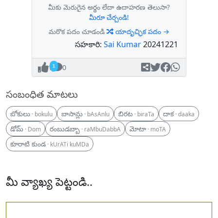
మీకు మెరుగైన అర్థం లేదా ఉదాహరణ తెలుసా?
మీరూ చేర్చండి!
మరొక పదం చూడండి
యాదృచ్ఛిక పదం →
సహకారి:
Sai Kumar
20241221
1
0
సంబంధిత మాటలు
బోకులు
బాసాన్లు
బిరట
దాక
· bokulu
· bAsAnlu
· biraTa
· daaka
డోమ్
రంబుడబ్బా
మోటా
· Dom
· raMbuDabbA
· moTA
కూరాటి కుండ
· kUrATi kuMDa
మీ వ్యాఖ్య పెట్టండి..