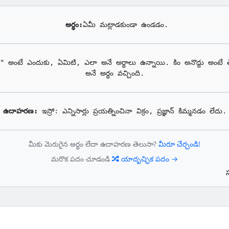
అర్థం:
ఏమీ మట్లాడకుండా ఉండడం.
ం" అంటే ఎందుకు, ఏమిటి, ఎలా అనే అర్ధాలు ఉన్నాయి. కిం అనొద్దు అంటే తెల
అనే అర్ధం వచ్చింది.
ఉదాహరణ: 
ఇస్రో: ఎన్నిసార్లు ప్రయత్నించినా విక్రం, ప్రజ్ఞాన్ కిమ్మనడం లేదు.
మీకు మెరుగైన అర్థం లేదా ఉదాహరణ తెలుసా?
మీరూ చేర్చండి!
మరొక పదం చూడండి
యాదృచ్ఛిక పదం →