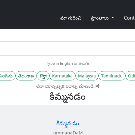
మా గురించి
ప్రాంతాలు
Cont
Type in English or తెలుగు
యలసీమ
తెలంగాణ
కోస్తా
Karnataka
Malaysia
Tamilnadu
Odi
లేదా యాదృచ్ఛిక పదాన్ని చూడండి
కిమ్మనడం
కిమ్మనడం
kimmanaDaM