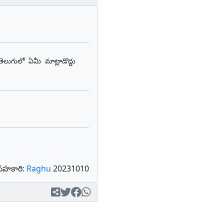
ుగులో ఏమీ మాట్లాడొద్దు 
సహకారి:
Raghu
20231010