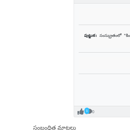
పుట్టుక: 
సంస్క్రుతంలో "కి
1
0
సంబంధిత మాటలు