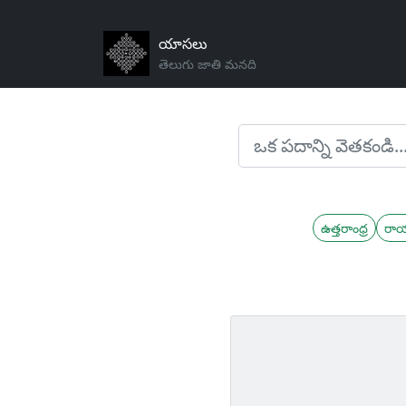
యాసలు
తెలుగు జాతి మనది
ఉత్తరాంధ్ర
రా