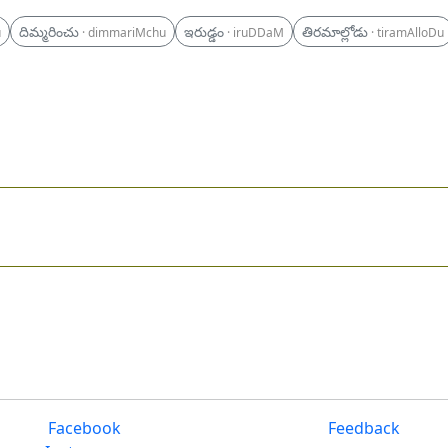
దిమ్మరించు
ఇరుడ్డం
తిరమాల్లోడు
u
· dimmariMchu
· iruDDaM
· tiramAlloDu
Facebook
Feedback