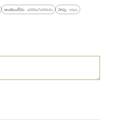
అంకటంలేదు
సాపు
· aMkkaTaMledu
· sApu