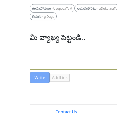
ఊసుపోవటం
అడుకుతినటు
· UsupovaTaM
· aDukutinaT
గిడుగు
· giDugu
మీ వ్యాఖ్య పెట్టండి..
Write
AddLink
Contact Us