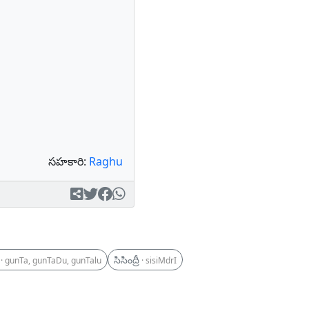
సహకారి:
Raghu
సిసింద్రీ
· gunTa, gunTaDu, gunTalu
· sisiMdrI