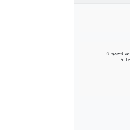

౧ ఇందాక నా 
౨ tea