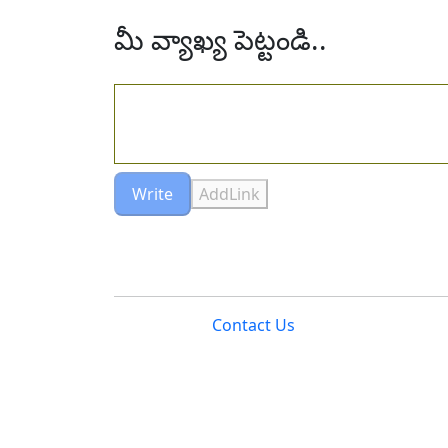
మీ వ్యాఖ్య పెట్టండి..
Write
AddLink
Contact Us