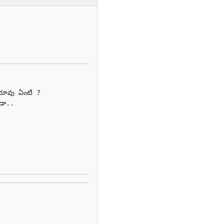
ోయావు ఏంటి ?

డా.. 
