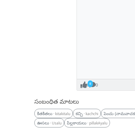
0
0
సంబంధిత మాటలు
కితకితలు
కచ్చి
పెంచు (నామవాచక
· kitakitalu
· kachchi
ఊసలు
పిల్లకాయలు
· Usalu
· pillakAyalu