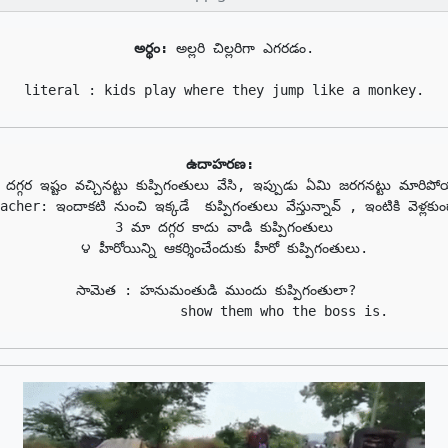
అర్థం:
 అల్లరి చిల్లరిగా ఎగరడం. 

literal : kids play where they jump like a monkey.
ఉదాహరణ: 
దగ్గర ఇష్టం వచ్చినట్టు కుప్పిగంతులు వేసి, ఇప్పుడు ఏమి జరగనట్టు మారిప
cher: ఇందాకటి నుంచి ఇక్కడే  కుప్పిగంతులు వేస్తున్నావ్ , ఇంటికి వెళ్లకుం
3 మా ద‌గ్గ‌ర కాదు వాడి కుప్పిగంతులు

౪ హీరోయిన్ని ఆకర్శించేందుకు హీరో కుప్పిగంతులు.

సామెత : హనుమంతుడి ముందు కుప్పిగంతులా?  
