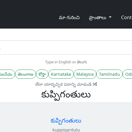
మా గురించి
ప్రాంతాలు
Cont
Type in English or తెలుగు
యలసీమ
తెలంగాణ
కోస్తా
Karnataka
Malaysia
Tamilnadu
Odi
లేదా యాదృచ్ఛిక పదాన్ని చూడండి
కుప్పిగంతులు
కుప్పిగంతులు
kuppigantulu