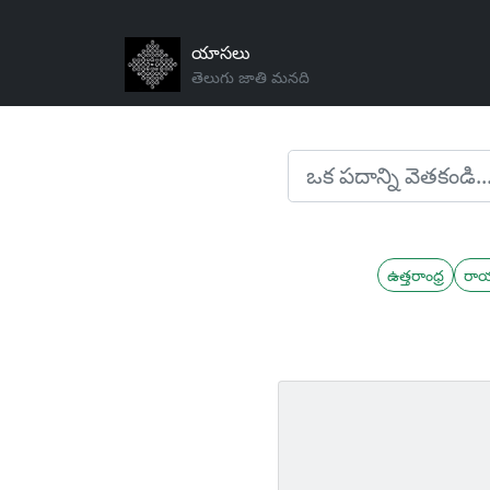
యాసలు
తెలుగు జాతి మనది
ఉత్తరాంధ్ర
రా