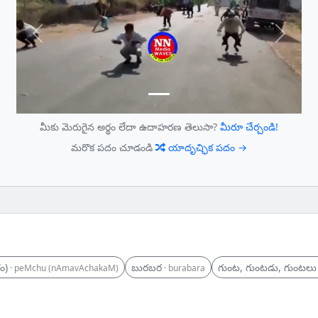
Previous
Next
మీకు మెరుగైన అర్థం లేదా ఉదాహరణ తెలుసా?
మీరూ చేర్చండి!
మరొక పదం చూడండి
యాదృచ్ఛిక పదం →
ం)
బురబర
గుంట, గుంటడు, గుంటలు
· peMchu (nAmavAchakaM)
· burabara