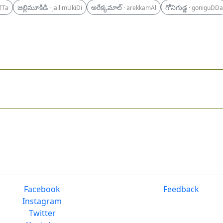
జల్లిమూకిడి
అరేక్కమాల్
గోనిగుడ్డ
TTa
· jallimUkiDi
· arekkamAl
· goniguDDa
Facebook
Feedback
Instagram
Twitter