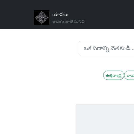
యాసలు
తెలుగు జాతి మనది
ఉత్తరాంధ్ర
రా