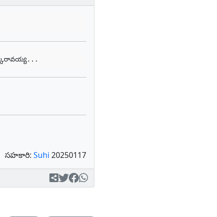
ీస్కరావయ్య...
సహకారి:
Suhi
20250117