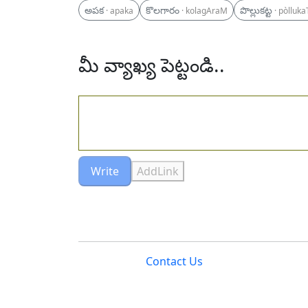
అపక
కొలగారం
పొల్లుకట్ట
· apaka
· kolagAraM
· pòlluka
మీ వ్యాఖ్య పెట్టండి..
Write
AddLink
Contact Us