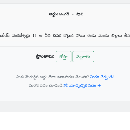
అర్థం:
అంగడి - షాప్
ఒరేయ్ వెంకటేశ్వర్లు!!! ఆ వీధి చివర కొట్టుకి పోయి రెండు మందు బిల్లలు త
ప్రాంతాలు:
కోస్తా
నెల్లూరు
మీకు మెరుగైన అర్థం లేదా ఉదాహరణ తెలుసా?
మీరూ చేర్చండి!
మరొక పదం చూడండి
యాదృచ్ఛిక పదం →