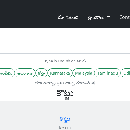
మా గురించి
ప్రాంతాలు
Cont
Type in English or తెలుగు
యలసీమ
తెలంగాణ
కోస్తా
Karnataka
Malaysia
Tamilnadu
Odi
లేదా యాదృచ్ఛిక పదాన్ని చూడండి
కొట్టు
కొట్టు
koTTu