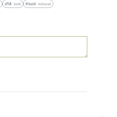
బోణీ
కొడవలి
· boNI
· koDavali