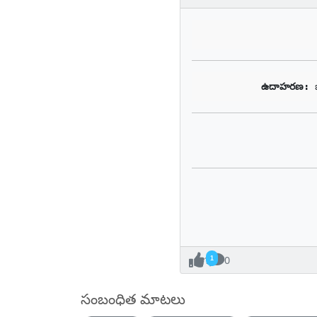
ఉదాహరణ: 
1
0
సంబంధిత మాటలు