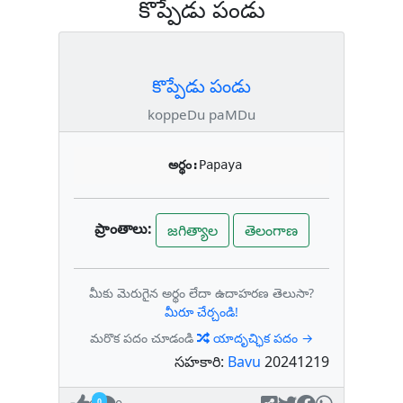
కొప్పేడు పండు
కొప్పేడు పండు
koppeDu paMDu
అర్థం:
Papaya
ప్రాంతాలు:
జగిత్యాల
తెలంగాణ
మీకు మెరుగైన అర్థం లేదా ఉదాహరణ తెలుసా?
మీరూ చేర్చండి!
మరొక పదం చూడండి
యాదృచ్ఛిక పదం →
సహకారి:
Bavu
20241219