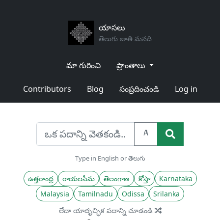
యాసలు
తెలుగు జాతి మనది
మా గురించి
ప్రాంతాలు
Contributors
Blog
సంప్రదించండి
Log in
A
Type in English or తెలుగు
ఉత్తరాంధ్ర
రాయలసీమ
తెలంగాణ
కోస్తా
Karnataka
Malaysia
Tamilnadu
Odissa
Srilanka
లేదా యాదృచ్ఛిక పదాన్ని చూడండి