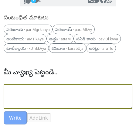
0
0
సంబంధిత మాటలు
పరింకాయ
పరంకాయ్
· pariMgi kaaya
· paraMkAy
అంటికాయ
అత్తం
పవిడి కాయ
· aMTikAya
· attaM
· paviDi kAya
కూటిక్కాయ
కరబూజ
అరట్లు
· kUTikkAya
· karabUja
· araTlu
మీ వ్యాఖ్య పెట్టండి..
Write
AddLink