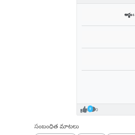
అర్థం:
0
0
సంబంధిత మాటలు