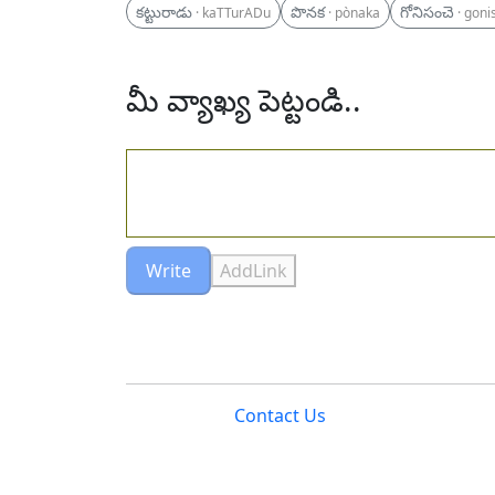
కట్టురాడు
పొనక
గోనిసంచె
· kaTTurADu
· pònaka
· gon
మీ వ్యాఖ్య పెట్టండి..
Write
AddLink
Contact Us