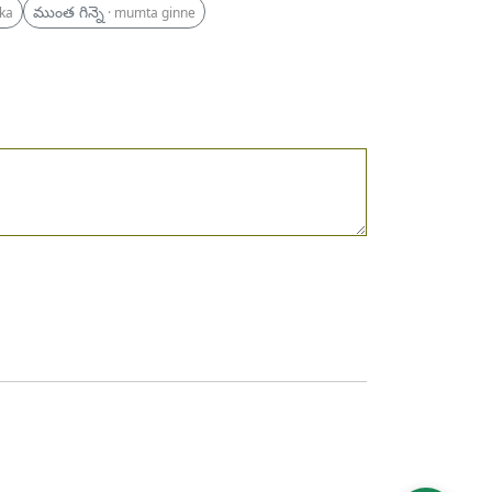
ముంత గిన్నె
Aka
· mumta ginne