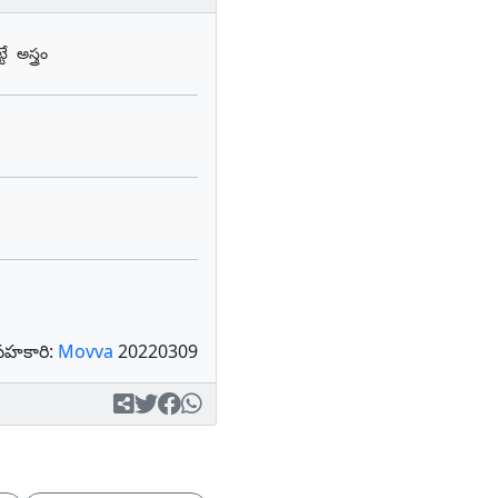
అస్త్రం
సహకారి:
Movva
20220309