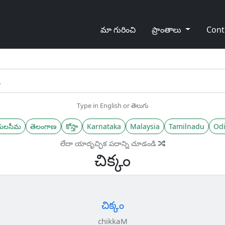
మా గురించి
ప్రాంతాలు
Cont
Type in English or తెలుగు
యలసీమ
తెలంగాణ
కోస్తా
Karnataka
Malaysia
Tamilnadu
Odi
లేదా యాదృచ్ఛిక పదాన్ని చూడండి
చిక్కం
చిక్కం
chikkaM