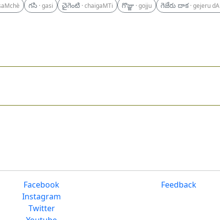
గసి
చైగెంటి
గొజ్జు
గెజేరు దాక
isaMchè
· gasi
· chaigaMTi
· gojju
· gejeru d
Facebook
Feedback
Instagram
Twitter