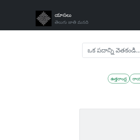
యాసలు
తెలుగు జాతి మనది
ఉత్తరాంధ్ర
రా