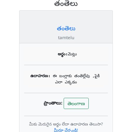
తంతెలు
తంతెలు
tamtelu
అర్థం:
మెట్లు
ఉదాహరణ: 
ఈ బంగ్లాకు తంతెల్లేవు ,పైకి 
ఎలా ఎక్కడం
ప్రాంతాలు:
తెలంగాణ
మీకు మెరుగైన అర్థం లేదా ఉదాహరణ తెలుసా?
మీరూ చేర్చండి!