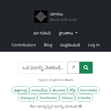
యాసలు
తెలుగు జాతి మనది
మా గురించి
ప్రాంతాలు
Contributors
Blog
సంప్రదించండి
Log in
A
Type in English or తెలుగు
ఉత్తరాంధ్ర
రాయలసీమ
తెలంగాణ
కోస్తా
Karnataka
Malaysia
Tamilnadu
Odissa
Srilanka
లేదా యాదృచ్ఛిక పదాన్ని చూడండి