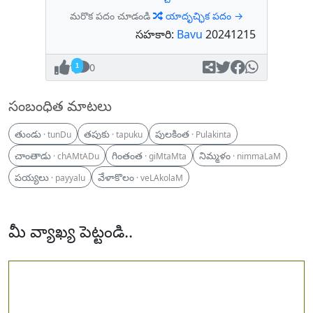
మరొక పదం చూడండి
యాదృచ్ఛిక పదం →
సహకారి:
Bavu
20241215
1
0
సంబంధిత మాటలు
తుండు
తపుకు
పులకింత
· tunDu
· tapuku
· Pulakinta
చాంతాడు
గింతంత
నిమ్మళం
· chAMtADu
· giMtaMta
· nimmaLaM
పయ్యలు
వేళాకొలం
· payyalu
· veLAkolaM
మీ వ్యాఖ్య పెట్టండి..