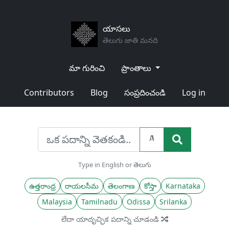
యాసలు
తెలుగు జాతి మనది
మా గురించి
ప్రాంతాలు
Contributors
Blog
సంప్రదించండి
Log in
A
Type in English or తెలుగు
ఉత్తరాంధ్ర
రాయలసీమ
తెలంగాణ
కోస్తా
Karnataka
Malaysia
Tamilnadu
Odissa
Srilanka
లేదా యాదృచ్ఛిక పదాన్ని చూడండి