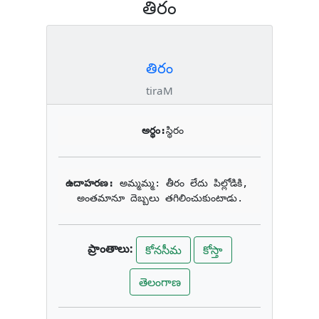
తిరం
తిరం
tiraM
అర్థం:
స్థిరం
ఉదాహరణ: 
అమ్మమ్మ: తీరం లేదు పిల్లోడికి, 
అంతమానూ దెబ్బలు తగిలించుకుంటాడు.
ప్రాంతాలు:
కోనసీమ
కోస్తా
తెలంగాణ