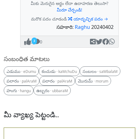
మీకు మెరుగైన అర్థం లేదా ఉదాహరణ తెలుసా?
మీరూ చేర్చండి!
మరొక పదం చూడండి
యాదృచ్ఛిక పదం →
సహకారి:
Raghu
20240402
3
0
సంబంధిత మాటలు
ఎడుము
కంచుడు
సంబలం
· eDumu
· kaMchuDu
· saMbalaM
పలారం
పలారం
మొరుమ్
· palAraM
· palAraM
· morum
హంగు
ఉబ్బరం
· hangu
· ubbaraM
మీ వ్యాఖ్య పెట్టండి..