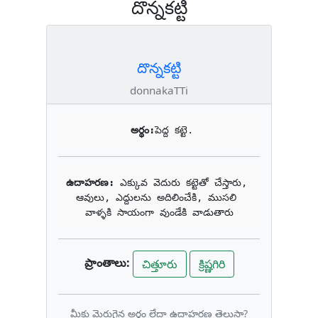
దొన్నకట్టి
దొన్నకట్టి
donnakaTTi
అర్థం:
పెద్ద కట్టె.
ఉదాహరణ: 
ఎక్కువ వెదురు కట్టెతో చేస్తారు, 
ఆవులు, ఎద్దులను అదిలించేకి, ముసలి 
వాళ్ళకి సాయంగా వుండేకి వాడుతారు
ప్రాంతాలు:
చిత్తూరు
క్రిష్ణగిరి
మీకు మెరుగైన అర్థం లేదా ఉదాహరణ తెలుసా?