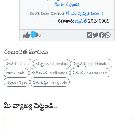
మీరూ చేర్చండి!
మరొక పదం చూడండి
యాదృచ్ఛిక పదం →
సహకారి:
సునీల్
20240905
1
0
సంబంధిత మాటలు
పొనక
దబ్బలం
పెద్దనక్క
· pònaka
· dabbalaM
· pèddanakka
గాబు
గుదిబండ
వీరంగం
· gAbu
· gudibanda
· veeraMgaM
నెర్రలు
మిరిగుడ్లు
· నెర్రలు
· miriguDlu
మీ వ్యాఖ్య పెట్టండి..