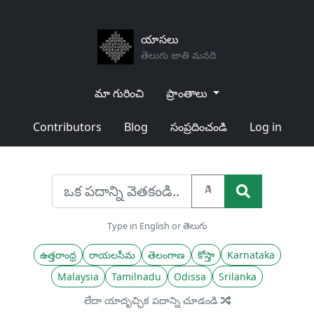
యాసలు
తెలుగు జాతి మనది
మా గురించి
ప్రాంతాలు
Contributors
Blog
సంప్రదించండి
Log in
A
Type in English or తెలుగు
ఉత్తరాంధ్ర
రాయలసీమ
తెలంగాణ
కోస్తా
Karnataka
Malaysia
Tamilnadu
Odissa
Srilanka
లేదా యాదృచ్ఛిక పదాన్ని చూడండి