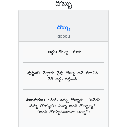
దొబ్బు
దొబ్బు
dobbu
అర్థం:
తొయ్యి, నూకు
పుట్టుక: 
నెల్లూరు వైపు దొబ్బు అనే పదానికి 
వేరే అర్ధం వస్తుంది.
ఉదాహరణ: 
ఒరేయ్ నన్ను దొబ్బాకు. (ఒరేయ్ 
నన్ను తొయ్యకు) ఏన్నా బండి దొబ్బాల్న? 
(బండి తొయ్యమంటావా అన్నా?)