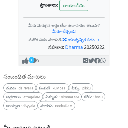
ప్రాంతాలు:
రాయలసీమ
మీకు మెరుగైన అర్థం లేదా ఉదాహరణ తెలుసా?
మీరూ చేర్చండి!
మరొక పదం చూడండి
యాదృచ్ఛిక పదం →
సహకారి:
Dharma
20250222
1
0
సంబంధిత మాటలు
దఁవట
కుంపటి
పిక్కు
· da.NvaTa
· kuMpaTi
· pikku
అత్రగాలం
నిమ్మళం
బోసు
· atragAlaM
· nimmaLaM
· bosu
దాయ్యల
నూకడం
· dAyyala
· nookaDaM
మీ వ్యాఖ్య పెట్టండి..