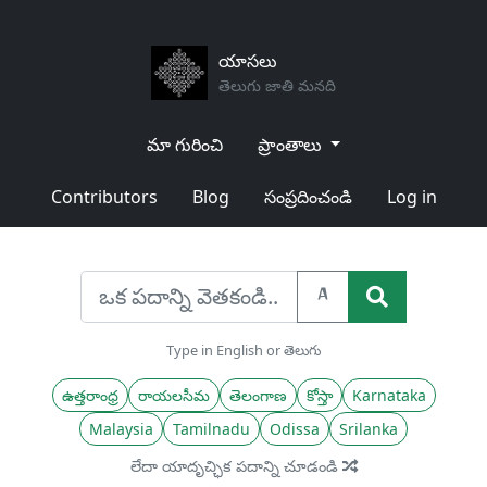
యాసలు
తెలుగు జాతి మనది
మా గురించి
ప్రాంతాలు
Contributors
Blog
సంప్రదించండి
Log in
A
Type in English or తెలుగు
ఉత్తరాంధ్ర
రాయలసీమ
తెలంగాణ
కోస్తా
Karnataka
Malaysia
Tamilnadu
Odissa
Srilanka
లేదా యాదృచ్ఛిక పదాన్ని చూడండి