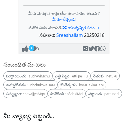
మీకు మెరుగైన అర్థం లేదా ఉదాహరణ తెలుసా?
మీరూ చేర్చండి!
మరొక పదం చూడండి
యాదృచ్ఛిక పదం →
సహకారి:
Sreeshailam
20250218
1
0
సంబంధిత మాటలు
సుద్రాయించు
ఎత్తి పెట్టు
నెతుకు
· sudrAyiMchu
· etti peTTu
· netuku
ఉచ్చుకోవడం
కొండెక్కడం
· uchchukovaDaM
· koMDekkaDaM
సవజ్జ్యంగా
పొదేకింది
పట్టుబడి
· savajjyaMgA
· pòdekiMdi
· pattubadi
మీ వ్యాఖ్య పెట్టండి..