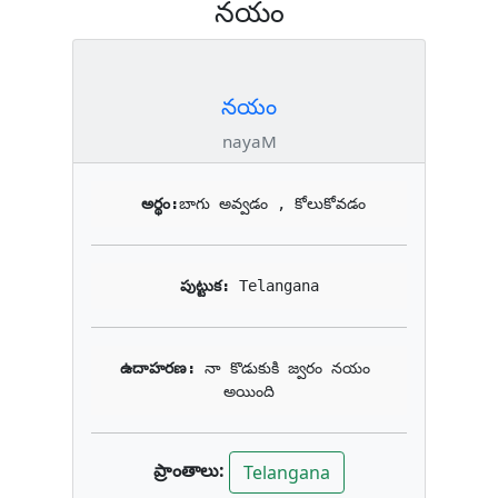
నయం
నయం
nayaM
అర్థం:
బాగు అవ్వడం , కోలుకోవడం
పుట్టుక: 
Telangana
ఉదాహరణ: 
నా కొడుకుకి జ్వరం నయం 
అయింది
ప్రాంతాలు:
Telangana