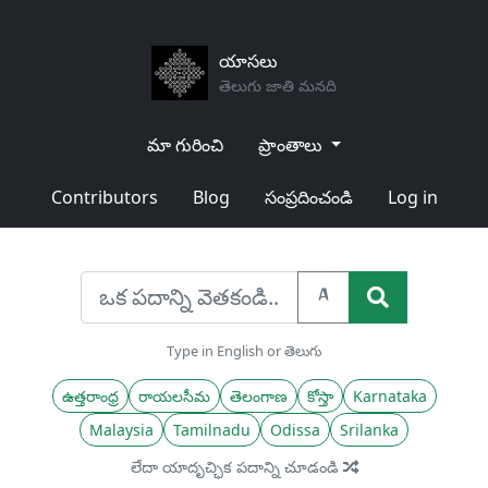
యాసలు
తెలుగు జాతి మనది
మా గురించి
ప్రాంతాలు
Contributors
Blog
సంప్రదించండి
Log in
A
Type in English or తెలుగు
ఉత్తరాంధ్ర
రాయలసీమ
తెలంగాణ
కోస్తా
Karnataka
Malaysia
Tamilnadu
Odissa
Srilanka
లేదా యాదృచ్ఛిక పదాన్ని చూడండి