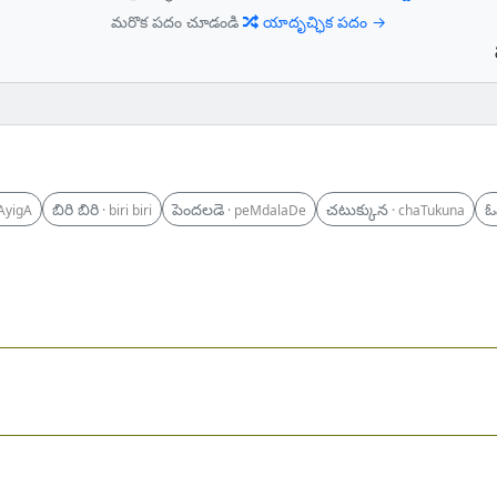
మరొక పదం చూడండి
యాదృచ్ఛిక పదం →
బిరి బిరి
పెందలడె
చటుక్కున
ఓ
jAyigA
· biri biri
· peMdalaDe
· chaTukuna