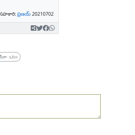
సహకారి:
ప్రణయ్
20210702
సీగా
· ఓసీగా