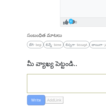
4
0
సంబంధిత మాటలు
బేగి
బిన్నే
బిస్సగా
జాయిగా
· begi
· binne
· bissagA
· 
మీ వ్యాఖ్య పెట్టండి..
Write
AddLink