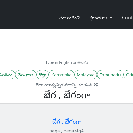
మా గురించి
ప్రాంతాలు
Cont
Type in English or తెలుగు
యలసీమ
తెలంగాణ
కోస్తా
Karnataka
Malaysia
Tamilnadu
Odi
లేదా యాదృచ్ఛిక పదాన్ని చూడండి
బేగ , బేగంగా
బేగ , బేగంగా
bega , begaMgA