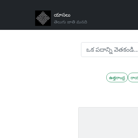
యాసలు
తెలుగు జాతి మనది
ఉత్తరాంధ్ర
రా