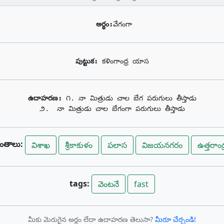
అర్థం:
వేగంగా
పుట్టుక: 
కళింగాంధ్ర యాస
ఉదాహరణ: 
౧. నా మిత్రుడు చాల బేగ పరుగులు తీస్తాడు

౨.  నా మిత్రుడు చాల బేగంగా పరుగులు తీస్తాడు
రాంతాలు:
విశాఖ
శ్రీకాకుళం
పలాస
విజయనగరం
ఉత్తరాంధ్
tags:
వెంటనే
fast
మీకు మెరుగైన అర్థం లేదా ఉదాహరణ తెలుసా?
మీరూ చేర్చండి!