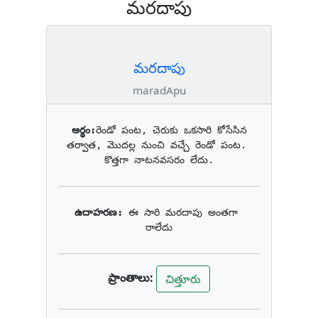
మరదాపు
మరదాపు
maradApu
అర్థం:
రెండో పంట, చెరుకు ఒకసారి కోసేసిన 
తర్వాత, మొదల్ల నుంచి వచ్చే రెండో పంట. 
కొత్తగా నాటనవసరం లేదు.
ఉదాహరణ: 
ఈ సారి మరదాపు అంతగా 
రాలేదు
ప్రాంతాలు:
చిత్తూరు