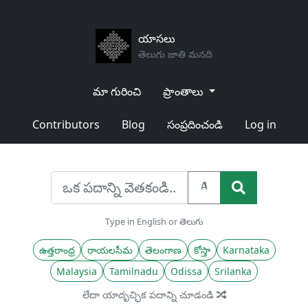
యాసలు
తెలుగు జాతి మనది
మా గురించి
ప్రాంతాలు
Contributors
Blog
సంప్రదించండి
Log in
A
Type in English or తెలుగు
ఉత్తరాంధ్ర
రాయలసీమ
తెలంగాణ
కోస్తా
Karnataka
Malaysia
Tamilnadu
Odissa
Srilanka
లేదా యాదృచ్ఛిక పదాన్ని చూడండి