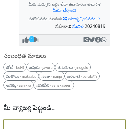
మీకు మెరుగైన అర్థం లేదా ఉదాహరణ తెలుసా?
మీరూ చేర్చండి!
మరొక పదం చూడండి
యాదృచ్ఛిక పదం →
సహకారి:
సునీల్
20240819
1
0
సంబంధిత మాటలు
బోణీ
జవురు
జినుగులు
· boNI
· javuru
· jinugulu
మతాబు
నంజు
బరబాటి
· mataabu
· nanju
· barabATi
ఆనిక్క
వెనకసీరి
· aanikka
· venakaseeri
మీ వ్యాఖ్య పెట్టండి..