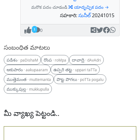
మరొక పదం చూడండి
యాదృచ్ఛిక పదం →
సహకారి:
సునీల్
20241015
1
0
సంబంధిత మాటలు
పడిశం
రొంప
దావాద్రి
· paDishaM
· roMpa
· dAvAdri
ఆకుపారం
ఉప్పరి తట్ట
· aakupaaram
· uppari taTTa
ముత్తెమంత
పొట్ట పొగలు
· muttemanta
· poTTa pogalu
ముక్కుపుల్ల
· mukkupulla
మీ వ్యాఖ్య పెట్టండి..