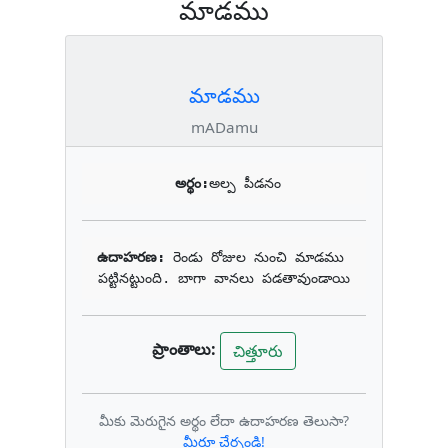
మాడము
మాడము
mADamu
అర్థం:
అల్ప పీడనం
ఉదాహరణ: 
రెండు రోజుల నుంచి మాడము 
పట్టినట్టుంది. బాగా వానలు పడతావుండాయి
ప్రాంతాలు:
చిత్తూరు
మీకు మెరుగైన అర్థం లేదా ఉదాహరణ తెలుసా?
మీరూ చేర్చండి!