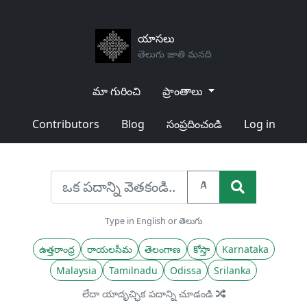
యాసలు
తెలుగు జాతి మనది
మా గురించి
ప్రాంతాలు
Contributors
Blog
సంప్రదించండి
Log in
A
Type in English or తెలుగు
ఉత్తరాంధ్ర
రాయలసీమ
తెలంగాణ
కోస్తా
Karnataka
Malaysia
Tamilnadu
Odissa
Srilanka
లేదా యాదృచ్ఛిక పదాన్ని చూడండి