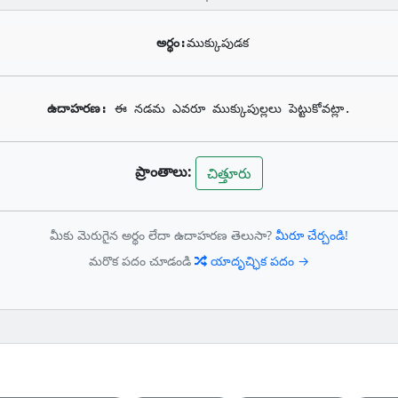
అర్థం:
ముక్కుపుడక
ఉదాహరణ: 
ఈ నడమ ఎవరూ ముక్కుపుల్లలు పెట్టుకోవట్లా.
ప్రాంతాలు:
చిత్తూరు
మీకు మెరుగైన అర్థం లేదా ఉదాహరణ తెలుసా?
మీరూ చేర్చండి!
మరొక పదం చూడండి
యాదృచ్ఛిక పదం →