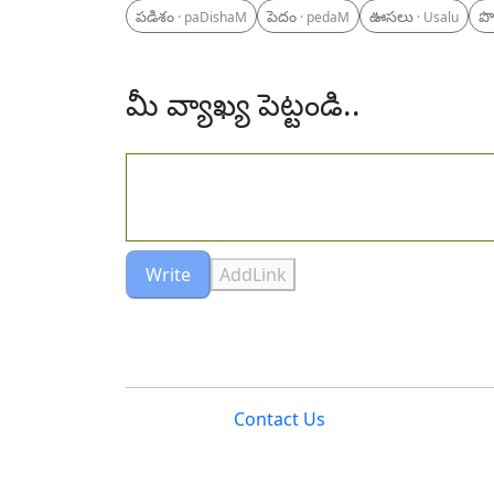
పడిశం
పెదం
ఊసలు
పొ
· paDishaM
· pedaM
· Usalu
మీ వ్యాఖ్య పెట్టండి..
Write
AddLink
Contact Us