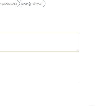
దావాద్రి
· gaDDapAra
· dAvAdri