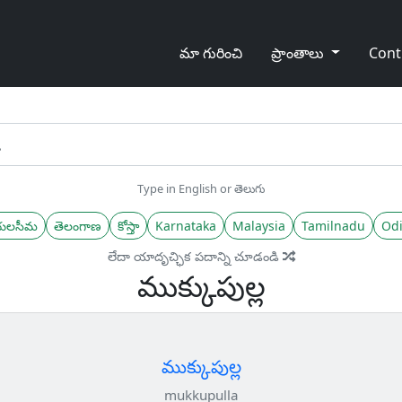
మా గురించి
ప్రాంతాలు
Cont
Type in English or తెలుగు
యలసీమ
తెలంగాణ
కోస్తా
Karnataka
Malaysia
Tamilnadu
Odi
లేదా యాదృచ్ఛిక పదాన్ని చూడండి
ముక్కుపుల్ల
ముక్కుపుల్ల
mukkupulla