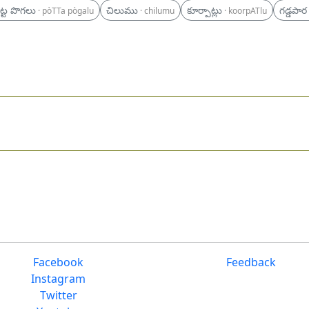
ట్ట పొగలు
చిలుము
కూర్పాట్లు
గడ్డపార
· pòTTa pògalu
· chilumu
· koorpATlu
Facebook
Feedback
Instagram
Twitter