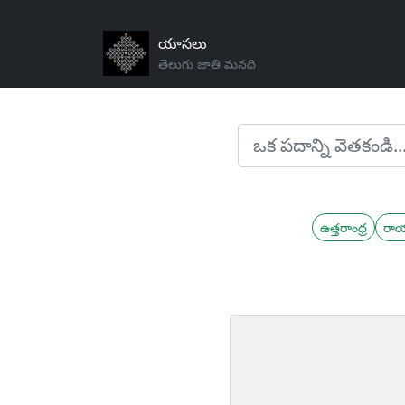
యాసలు
తెలుగు జాతి మనది
ఉత్తరాంధ్ర
రా