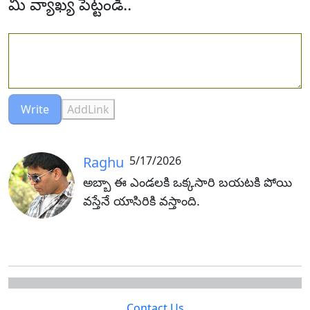
మీ వ్యాఖ్య పెట్టండి..
Write
AddLink
Raghu
5/17/2026
అబ్బా ఈ ఎండలకి ఒక్కసారి బయటకి పోయి
వస్తేనే యాసిరికి వస్తాంది.
Contact Us