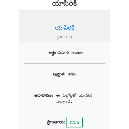
యాసిరికి
యాసిరికి
yAsiriki
అర్థం:
విసుగు రావటం
పుట్టుక: 
కడప
ఉదాహరణ: 
ఈ పిల్లోల్లతో యాసిరికి 
వచ్చాంది.
ప్రాంతాలు:
కడప