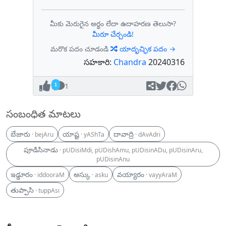
మీకు మెరుగైన అర్థం లేదా ఉదాహరణ తెలుసా?
మీరూ చేర్చండి!
మరొక పదం చూడండి
యాదృచ్ఛిక పదం →
సహకారి:
Chandra
20240316
1
1
సంబంధిత మాటలు
బేజారు
యాష్ట
దావాద్రి
· bejAru
· yAShTa
· dAvAdri
పూడిసినాడు
· pUDisiMdi, pUDishAmu, pUDisinADu, pUDisinAru,
pUDisinAnu
ఇడ్డూరం
అస్కు
వయ్యారం
· iddooraM
· asku
· vayyAraM
తుప్పాసి
· tuppAsi