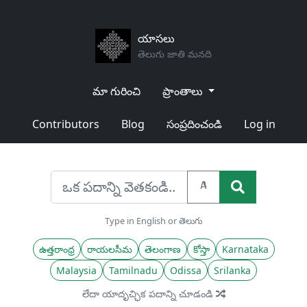
యాసలు
తెలుగు జాతి మనది
మా గురించి
ప్రాంతాలు
Contributors
Blog
సంప్రదించండి
Log in
A
Type in English or తెలుగు
ఉత్తరాంధ్ర
రాయలసీమ
తెలంగాణ
కోస్తా
Karnataka
Malaysia
Tamilnadu
Odissa
Srilanka
లేదా యాదృచ్ఛిక పదాన్ని చూడండి