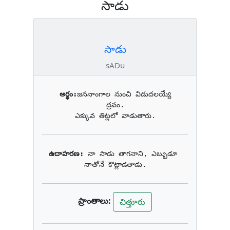
సాడు
సాడు
sADu
అర్థం:
జననాంగాల నుంచి విడుదలయ్యే 
ద్రవం.

ఎక్కువ తిట్లలో వాడుతారు.
ఉదాహరణ: 
నా సాడు తాగనాని, ఎబ్బుడూ 
నాతోనే కొట్లాడతాడు.
ప్రాంతాలు:
చిత్తూరు