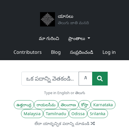
యాసలు
తెలుగు జాతి మనది
మా గురించి
ప్రాంతాలు
Contributors
Blog
సంప్రదించండి
Log in
A
Type in English or తెలుగు
ఉత్తరాంధ్ర
రాయలసీమ
తెలంగాణ
కోస్తా
Karnataka
Malaysia
Tamilnadu
Odissa
Srilanka
లేదా యాదృచ్ఛిక పదాన్ని చూడండి