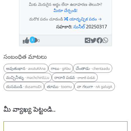
మీకు మెరుగైన అర్థం లేదా ఉదాహరణ తెలుసా?
మీరూ చేర్చండి!
మరొక పదం చూడండి
యాదృచ్ఛిక పదం →
సహకారి:
సునీల్
20250317
1
0
సంబంధిత మాటలు
అవుతుఖాన
గాబు
చేంతాడు
· avutuKAna
· gAbu
· chentaadu
మచ్చినీళ్ళు
రాదారి పడవ
· machchinILLu
· రాదారి పడవ
దుసముడి
తూము
నా గలుగా
· dusamuDi
· toomu
· nA galugA
మీ వ్యాఖ్య పెట్టండి..