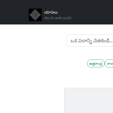
యాసలు
తెలుగు జాతి మనది
ఉత్తరాంధ్ర
రా