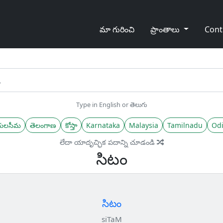
మా గురించి
ప్రాంతాలు
Cont
Type in English or తెలుగు
యలసీమ
తెలంగాణ
కోస్తా
Karnataka
Malaysia
Tamilnadu
Odi
లేదా యాదృచ్ఛిక పదాన్ని చూడండి
సిటం
సిటం
siTaM