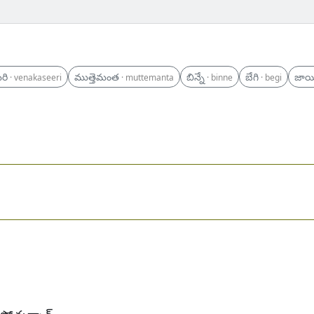
రి
ముత్తెమంత
బిన్నే
బేగి
జాయ
· venakaseeri
· muttemanta
· binne
· begi