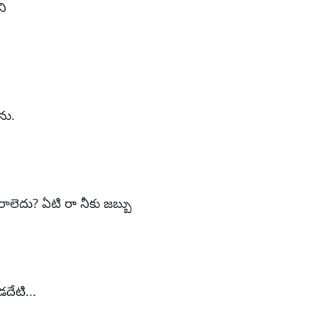
ి
ను.
రాలెదు? ఏటి రా నీకు జబ్బు
డదేటి...