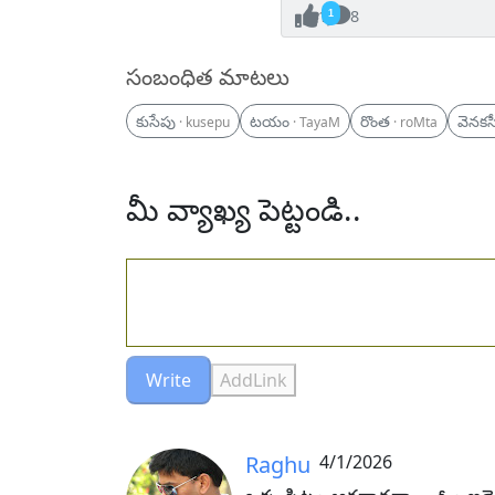
1
8
సంబంధిత మాటలు
కుసేపు
టయం
రొంత
వెనకసీ
· kusepu
· TayaM
· roMta
మీ వ్యాఖ్య పెట్టండి..
Write
AddLink
Raghu
4/1/2026