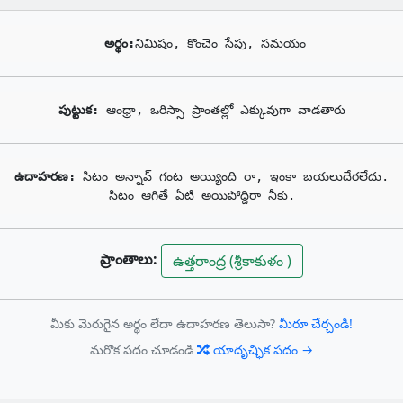
అర్థం:
నిమిషం, కొంచెం సేపు, సమయం
పుట్టుక: 
ఆంధ్రా, ఒరిస్సా ప్రాంతల్లో ఎక్కువుగా వాడతారు
ఉదాహరణ: 
సిటం అన్నావ్ గంట అయ్యింది రా, ఇంకా బయలుదేరలేదు.

సిటం ఆగితే ఏటి అయిపోద్దిరా నీకు.
ప్రాంతాలు:
ఉత్తరాంద్ర (శ్రీకాకుళం )
మీకు మెరుగైన అర్థం లేదా ఉదాహరణ తెలుసా?
మీరూ చేర్చండి!
మరొక పదం చూడండి
యాదృచ్ఛిక పదం →