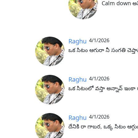
Calm down అన
Raghu
4/1/2026
ఒక సిటం ఆగురా నీ సంగతి చెప్తా
Raghu
4/1/2026
ఒక సిటంలో వస్తా అన్నావ్ ఇంకా 
Raghu
4/1/2026
దేనికి రా గాబర, ఒక్క సిటం ఆగ్గు