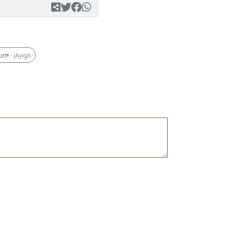
ిగా
· jAyigA