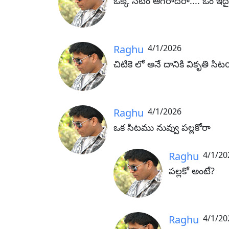
ఒక్క సిటం ఆగరాదరా.... ఓం ఇదై
Raghu
4/1/2026
చిటికె లో అనే దానికి వికృతి సిట
Raghu
4/1/2026
ఒక సిటము నువ్వు పల్లకోరా
Raghu
4/1/20
పల్లకో అంటే?
Raghu
4/1/20