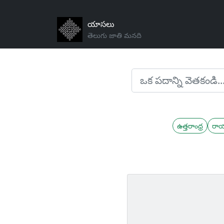
యాసలు
తెలుగు జాతి మనది
ఉత్తరాంధ్ర
రా