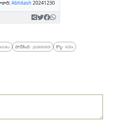
కారి:
Abhilash
20241230
పొదేకింది
కొల్ల
netuku
· pòdekiMdi
· kòlla