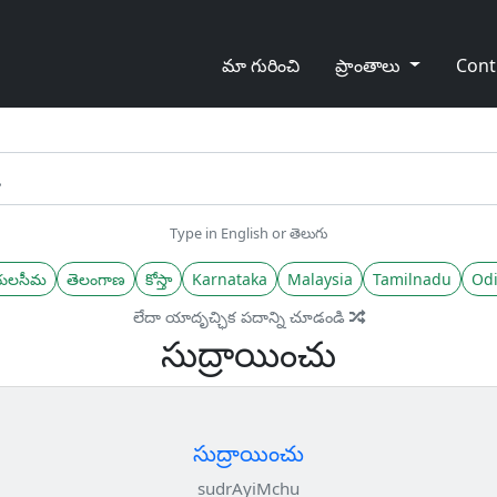
మా గురించి
ప్రాంతాలు
Cont
Type in English or తెలుగు
యలసీమ
తెలంగాణ
కోస్తా
Karnataka
Malaysia
Tamilnadu
Odi
లేదా యాదృచ్ఛిక పదాన్ని చూడండి
సుద్రాయించు
సుద్రాయించు
sudrAyiMchu