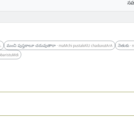
సహ
మంచి పుస్తకాలూ చదువుతారా
నెతుకు
.
· maMchi pustakAlU chaduvutArA
· 
bbaristuMdi