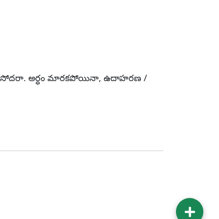
ండి సోదరా. అర్ధం మారకపోయినా, ఉదాహరణ /