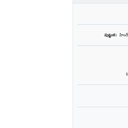
పుట్టుక: 
హింద
ఓ