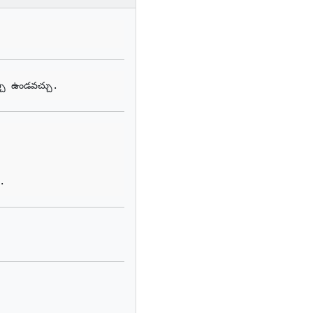
చి ఉండవచ్చు.
ు.