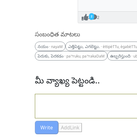
2
2
సంబంధిత మాటలు
నయం
ఎత్తిపెట్టు, ఎగబెట్టు.
· nayaM
· èttipèTTu, ègabèTTu
పెరుకు, పెరకడం
ఉబ్బరిస్తుంది
· paెruku, paెrakaDaM
· u
మీ వ్యాఖ్య పెట్టండి..
Write
AddLink