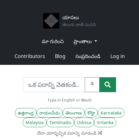
యాసలు
తెలుగు జాతి మనది
మా గురించి
ప్రాంతాలు
Contributors
Blog
సంప్రదించండి
Log in
A
Type in English or తెలుగు
ఉత్తరాంధ్ర
రాయలసీమ
తెలంగాణ
కోస్తా
Karnataka
Malaysia
Tamilnadu
Odissa
Srilanka
లేదా యాదృచ్ఛిక పదాన్ని చూడండి