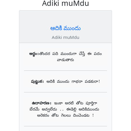
Adiki muMdu
ఆదికి ముందు
Adiki muMdu
అర్థం:
తొందర పది ముందుగా చేస్తే ఈ పదం 
వాడుతారు
పుట్టుక: 
ఆదికి ముందు గాభరా పడకురా!
ఉదాహరణ: 
ఇంకా అరటి తోట పూర్తిగా 
బేరమే అవ్వలేదు .. ఈడెల్లి ఆదికిముందు 
అరెకరం తోట గెలలు దించెండట !