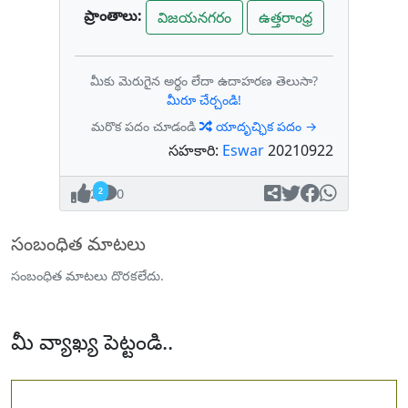
ప్రాంతాలు:
విజయనగరం
ఉత్తరాంధ్ర
మీకు మెరుగైన అర్థం లేదా ఉదాహరణ తెలుసా?
మీరూ చేర్చండి!
మరొక పదం చూడండి
యాదృచ్ఛిక పదం →
సహకారి:
Eswar
20210922
2
0
సంబంధిత మాటలు
సంబంధిత మాటలు దొరకలేదు.
మీ వ్యాఖ్య పెట్టండి..