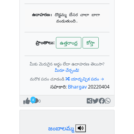
ఉదాహరణ: 
దొడ్డమ్మ బేసర చాలా బాగా 
వండుతుంది.
ప్రాంతాలు:
ఉత్తరాంధ్ర
కోస్తా
మీకు మెరుగైన అర్థం లేదా ఉదాహరణ తెలుసా?
మీరూ చేర్చండి!
మరొక పదం చూడండి
యాదృచ్ఛిక పదం →
సహకారి:
Bhargav
20220404
4
0
జంబాలమ్మ