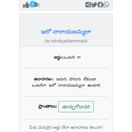
2
0
ఇలో నారాయణమ్మలా
ilo nArAyaNammalA
అర్థం:
ఒంటరి గా
ఉదాహరణ: 
ఇరుగు పొరుగు లేకుండా 
ఒంటరిగా ఇలో నారాయణమ్మలా ఉంటాది
ప్రాంతాలు:
తూర్పుగోదావరి
మీకు మెరుగైన అర్థం లేదా ఉదాహరణ తెలుసా?