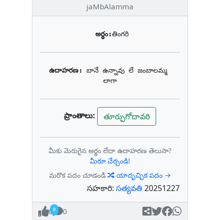
jaMbAlamma
అర్థం:
తింగరి
ఉదాహరణ: 
బానే ఉన్నావు లే జంబాలమ్మ 
లాగా
ప్రాంతాలు:
తూర్పుగోదావరి
మీకు మెరుగైన అర్థం లేదా ఉదాహరణ తెలుసా?
మీరూ చేర్చండి!
మరొక పదం చూడండి
యాదృచ్ఛిక పదం →
సహకారి:
సత్యవతి
20251227
0
0