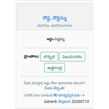
దొడ్డ, దొడ్డమ్మ
doDDa, doDDamma
అర్థం:
పెద్దమ్మ
ప్రాంతాలు:
బొబ్బిలి
విజయనగరం
ఉత్తరాంధ్ర
మీకు మెరుగైన అర్థం లేదా ఉదాహరణ తెలుసా?
మీరూ చేర్చండి!
మరొక పదం చూడండి
యాదృచ్ఛిక పదం →
సహకారి:
Rajesh
20260110