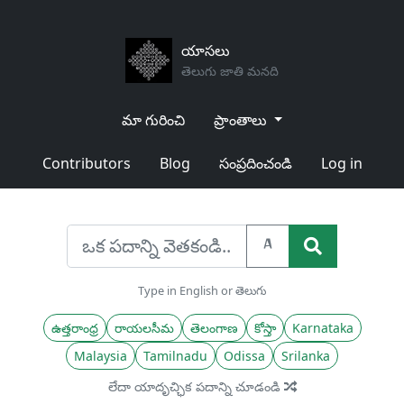
యాసలు
తెలుగు జాతి మనది
మా గురించి
ప్రాంతాలు
Contributors
Blog
సంప్రదించండి
Log in
A
Type in English or తెలుగు
ఉత్తరాంధ్ర
రాయలసీమ
తెలంగాణ
కోస్తా
Karnataka
Malaysia
Tamilnadu
Odissa
Srilanka
లేదా యాదృచ్ఛిక పదాన్ని చూడండి