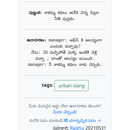
పుట్టుక: 
కాకమ్మ కథలు అనేది చిన్న పిల్లల 
నీతి పుస్తకం.
ఉదాహరణ: 
manager: ఆఫీస్ కి ఆలస్యంగా 
ఎందుకు వచ్చావు?

నేను: ID మర్చిపోతే మళ్ళి ఇంటికి వెళ్లి 
వచ్చా , దాంతో ఆలస్యం ఐయింది.

manager: నీ కాకమ్మ కథలు నాకు చెప్పకు.
tags:
urban slang
మీకు మెరుగైన అర్థం లేదా ఉదాహరణ తెలుసా?
మీరూ చేర్చండి!
మరొక పదం చూడండి
యాదృచ్ఛిక పదం →
సహకారి:
Raghu
20210531