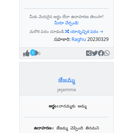
మీకు మెరుగైన అర్థం లేదా ఉదాహరణ తెలుసా?
మీరూ చేర్చండి!
మరొక పదం చూడండి
యాదృచ్ఛిక పదం →
సహకారి:
Raghu
20230329
1
0
జేజమ్మ
jejamma
అర్థం:
నానమ్మకు అమ్మ
ఉదాహరణ: 
జేజమ్మ చెప్పింది తినమని