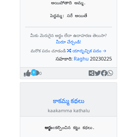
అయిపోతాది ఆమ్మ.

పెద్దమ్మ: సరే అయితే
మీకు మెరుగైన అర్థం లేదా ఉదాహరణ తెలుసా?
మీరూ చేర్చండి!
మరొక పదం చూడండి
యాదృచ్ఛిక పదం →
సహకారి:
Raghu
20230225
0
0
కాకమ్మ కథలు
kaakamma kathalu
అర్థం:
కల్పించిన కట్టు కథలు.