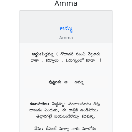
Amma
ఆమ్మ
Amma
అర్థం:
పెద్దమ్మ ( గోదావరి నుంచి నెల్లూరు 
దాకా , కర్నూలు , ఓరుగల్లులో కూడా  )
పుట్టుక: 
ఆ + అమ్మ
ఉదాహరణ: 
పెద్దమ్మ: సందాలమాటు రేవు 
దాటడం ఎందుకు, ఈ రాత్రికి ఉండిపోయి, 
తెల్లారగట్లే బయలుదేరొచ్చు కదమ్మా.

నేను: రేపంటే మళ్ళా నాకు మాలోకం 