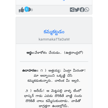
1
0
కమ్మకట్టడం
kammakaTTaDaM
అర్థం:
వేళాకోళం చేయడం. (ఉత్తరాంధ్రలో)
ఉదాహరణ: 
౧ ) అత్తయ్య: ఏంట్రా మీరంతా! 
మా అబ్బాయిని ఒక్కణ్ణి చేసి 
కమ్మకడుతున్నారు. చాలింక మీ అల్లరి.

౨ ) అరేయ్! ఆ మెట్టపల్లి వాళ్ళ టీంలో 
భాస్కర్ గాడు ఎవడు దొరికితే వాణ్ణి సందు 
దొరికితే చాలు కమ్మేసుకుంటాడు. వాడితో 
జాగ్రత్తగా ఉండాల్రోయ్.