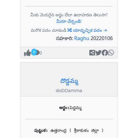
మీకు మెరుగైన అర్థం లేదా ఉదాహరణ తెలుసా?
మీరూ చేర్చండి!
మరొక పదం చూడండి
యాదృచ్ఛిక పదం →
సహకారి:
Raghu
20220106
0
0
దొడ్డమ్మ
doDDamma
అర్థం:
పెద్దమ్మ
పుట్టుక: 
ఉత్తరాంధ్ర ( శ్రీకాకుళం జిల్లా )