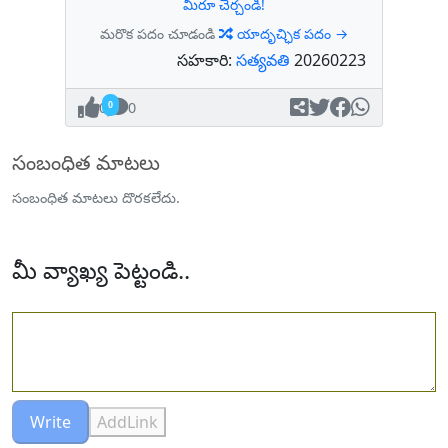
మీరూ చేర్చండి!
మరొక పదం చూడండి
యాదృచ్ఛిక పదం →
సహకారి:
సత్యవతి
20260223
0
0
సంబంధిత మాటలు
సంబంధిత మాటలు దొరకలేదు.
మీ వ్యాఖ్య పెట్టండి..
Write
AddLink