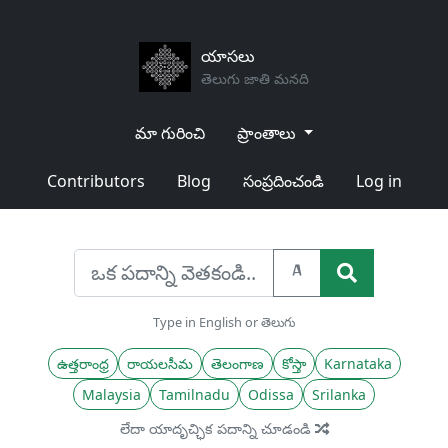
యాసలు
తెలుగు జాతి మనది
మా గురించి
ప్రాంతాలు
Contributors
Blog
సంప్రదించండి
Log in
A
Type in English or తెలుగు
ఉత్తరాంధ్ర
రాయలసీమ
తెలంగాణ
కోస్తా
Karnataka
Malaysia
Tamilnadu
Odissa
Srilanka
లేదా యాదృచ్ఛిక పదాన్ని చూడండి