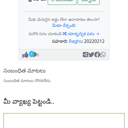
మీకు మెరుగైన అర్థం లేదా ఉదాహరణ తెలుసా?
మీరూ చేర్చండి!
మరొక పదం చూడండి
యాదృచ్ఛిక పదం →
సహకారి:
Raghu
20220212
1
0
సంబంధిత మాటలు
సంబంధిత మాటలు దొరకలేదు.
మీ వ్యాఖ్య పెట్టండి..