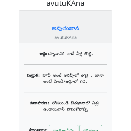
avutuKAna
అవుతుఖాన
avutuKAna
అర్థం:
స్నానానికి వాడే నీళ్ల తొట్టి.
పుట్టుక: 
హౌద్ అంటే అరబ్బీలో తొట్టె . ఖానా 
అంటే హిందీ/ఉర్దూలో గది.
ఉదాహరణ: 
లోపలుండే ఔతఖానాలో నీళ్లు 
ఉండాయిగానీ పొసుకోపోబ్బీ
ప్రాంతాలు:
రాయలసీమ
కర్నూలు