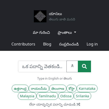
యాసలు
తెలుగు జాతి మనది
మా గురించి
ప్రాంతాలు
Contributors
Blog
సంప్రదించండి
Log in
A
Type in English or తెలుగు
ఉత్తరాంధ్ర
రాయలసీమ
తెలంగాణ
కోస్తా
Karnataka
Malaysia
Tamilnadu
Odissa
Srilanka
లేదా యాదృచ్ఛిక పదాన్ని చూడండి