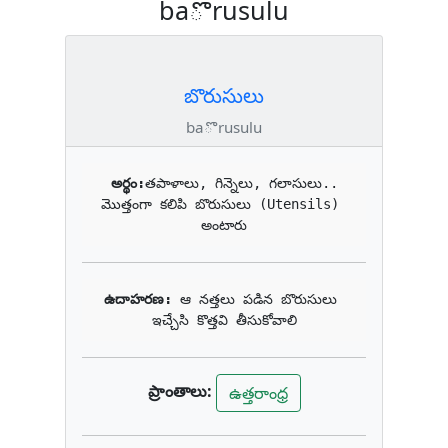
baొrusulu
బొరుసులు
baొrusulu
అర్థం:
తపాళాలు, గిన్నెలు, గలాసులు.. 
మొత్తంగా కలిపి బొరుసులు (Utensils) 
అంటారు
ఉదాహరణ: 
ఆ నత్తలు పడిన బొరుసులు 
ఇచ్చేసి కొత్తవి తీసుకోవాలి
ప్రాంతాలు:
ఉత్తరాంధ్ర