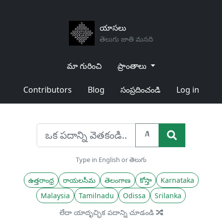
యాసలు
తెలుగు జాతి మనది
మా గురించి
ప్రాంతాలు
Contributors
Blog
సంప్రదించండి
Log in
A
Type in English or తెలుగు
ఉత్తరాంధ్ర
రాయలసీమ
తెలంగాణ
కోస్తా
Karnataka
Malaysia
Tamilnadu
Odissa
Srilanka
లేదా యాదృచ్ఛిక పదాన్ని చూడండి