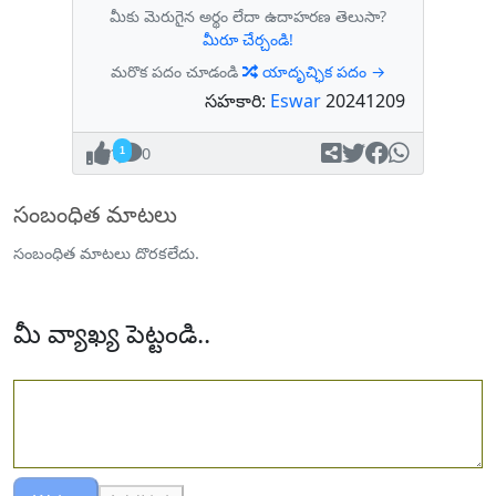
మీకు మెరుగైన అర్థం లేదా ఉదాహరణ తెలుసా?
మీరూ చేర్చండి!
మరొక పదం చూడండి
యాదృచ్ఛిక పదం →
సహకారి:
Eswar
20241209
1
0
సంబంధిత మాటలు
సంబంధిత మాటలు దొరకలేదు.
మీ వ్యాఖ్య పెట్టండి..