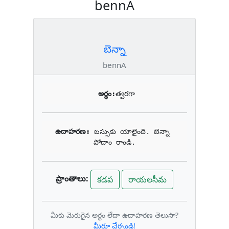
bennA
బెన్నా
bennA
అర్థం:
త్వరగా
ఉదాహరణ: 
బస్సుకు యాలైంది. బెన్నా 
పోదాం రాండి.
ప్రాంతాలు:
కడప
రాయలసీమ
మీకు మెరుగైన అర్థం లేదా ఉదాహరణ తెలుసా?
మీరూ చేర్చండి!