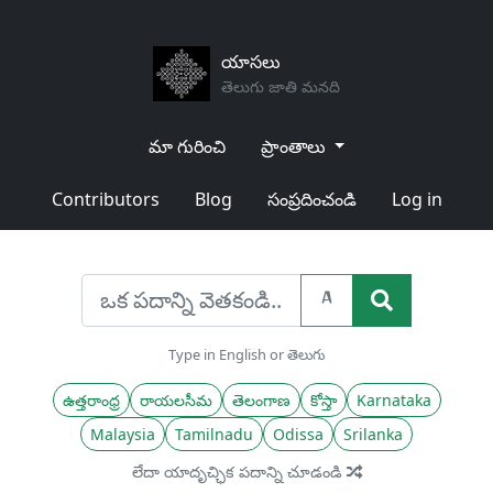
యాసలు
తెలుగు జాతి మనది
మా గురించి
ప్రాంతాలు
Contributors
Blog
సంప్రదించండి
Log in
A
Type in English or తెలుగు
ఉత్తరాంధ్ర
రాయలసీమ
తెలంగాణ
కోస్తా
Karnataka
Malaysia
Tamilnadu
Odissa
Srilanka
లేదా యాదృచ్ఛిక పదాన్ని చూడండి