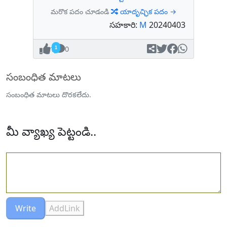
మరొక పదం చూడండి
యాదృచ్ఛిక పదం →
సహకారి:
M
20240403
1
0
సంబంధిత మాటలు
సంబంధిత మాటలు దొరకలేదు.
మీ వ్యాఖ్య పెట్టండి..
Write
AddLink