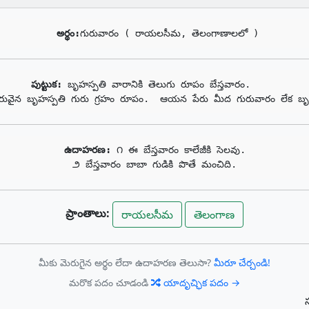
అర్థం:
గురువారం ( రాయలసీమ, తెలంగాణాలలో )
పుట్టుక: 
బృహస్పతి వారానికి తెలుగు రూపం బేస్తవారం.     

రువైన బృహస్పతి గురు గ్రహం రూపం.  ఆయన పేరు మీద గురువారం లేక బృహ
ఉదాహరణ: 
౧ ఈ బేస్తవారం కాలేజీకి సెలవు.

౨ బేస్తవారం బాబా గుడికి పొతే మంచిది.
ప్రాంతాలు:
రాయలసీమ
తెలంగాణ
మీకు మెరుగైన అర్థం లేదా ఉదాహరణ తెలుసా?
మీరూ చేర్చండి!
మరొక పదం చూడండి
యాదృచ్ఛిక పదం →