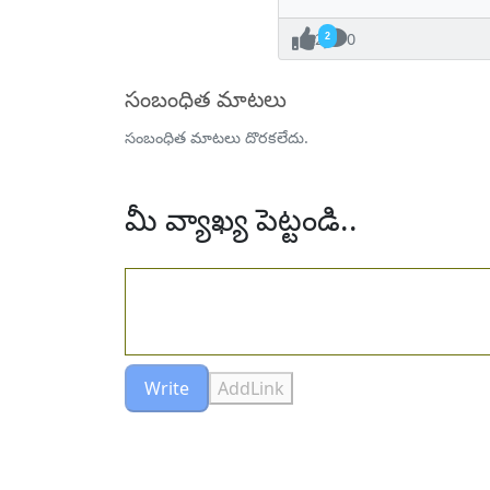
2
0
సంబంధిత మాటలు
సంబంధిత మాటలు దొరకలేదు.
మీ వ్యాఖ్య పెట్టండి..
Write
AddLink