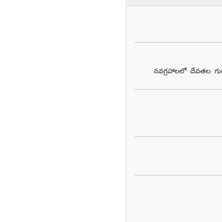
నవగ్రహాలలో దేవతల గు