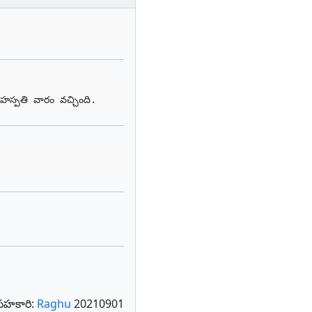
స్పతి వారం వచ్చింది.
సహకారి:
Raghu
20210901