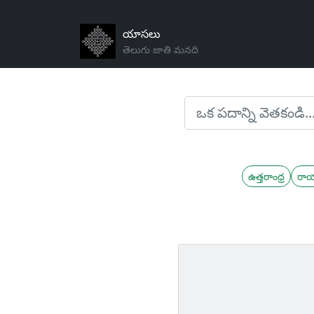
యాసలు
తెలుగు జాతి మనది
ఉత్తరాంధ్ర
రా