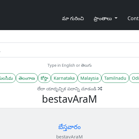
మా గురించి
ప్రాంతాలు
Cont
Type in English or తెలుగు
యలసీమ
తెలంగాణ
కోస్తా
Karnataka
Malaysia
Tamilnadu
Odi
లేదా యాదృచ్ఛిక పదాన్ని చూడండి
bestavAraM
బేస్తవారం
bestavAraM