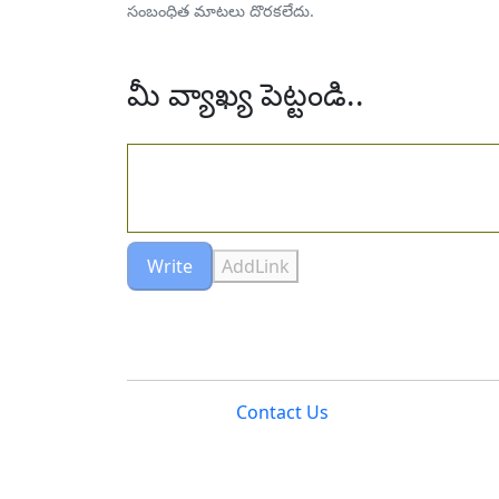
సంబంధిత మాటలు దొరకలేదు.
మీ వ్యాఖ్య పెట్టండి..
Write
AddLink
Contact Us