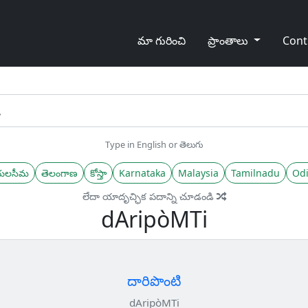
మా గురించి
ప్రాంతాలు
Cont
Type in English or తెలుగు
యలసీమ
తెలంగాణ
కోస్తా
Karnataka
Malaysia
Tamilnadu
Odi
లేదా యాదృచ్ఛిక పదాన్ని చూడండి
dAripòMTi
దారిపొంటి
dAripòMTi