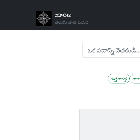
యాసలు
తెలుగు జాతి మనది
ఉత్తరాంధ్ర
రా