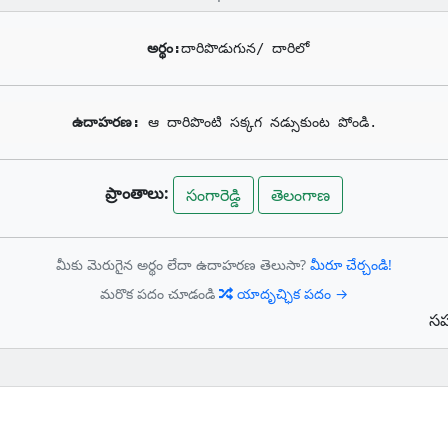
అర్థం:
దారిపొడుగున/ దారిలో
ఉదాహరణ: 
ఆ దారిపొంటి సక్కగ నడ్సుకుంట పోండి.
ప్రాంతాలు:
సంగారెడ్డి
తెలంగాణ
మీకు మెరుగైన అర్థం లేదా ఉదాహరణ తెలుసా?
మీరూ చేర్చండి!
మరొక పదం చూడండి
యాదృచ్ఛిక పదం →
సహ