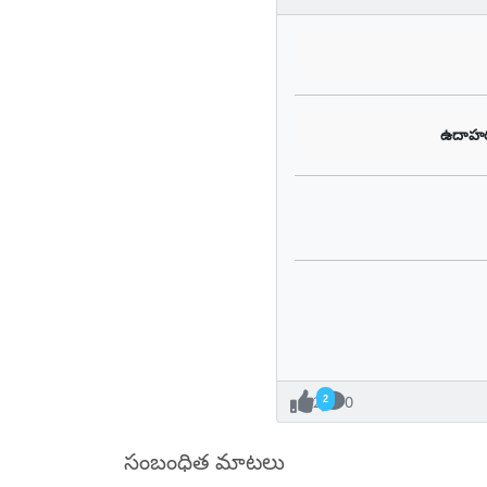
ఉదాహ
2
0
సంబంధిత మాటలు