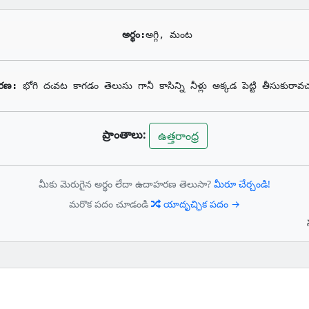
అర్థం:
అగ్గి, మంట
రణ: 
భోగి దఁవట కాగడం తెలుసు గానీ కాసిన్ని నీళ్లు అక్కడ పెట్టి తీసుకురావ
ప్రాంతాలు:
ఉత్తరాంధ్ర
మీకు మెరుగైన అర్థం లేదా ఉదాహరణ తెలుసా?
మీరూ చేర్చండి!
మరొక పదం చూడండి
యాదృచ్ఛిక పదం →