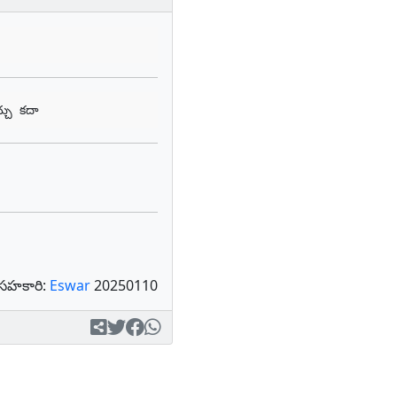
చ్చు కదా
సహకారి:
Eswar
20250110