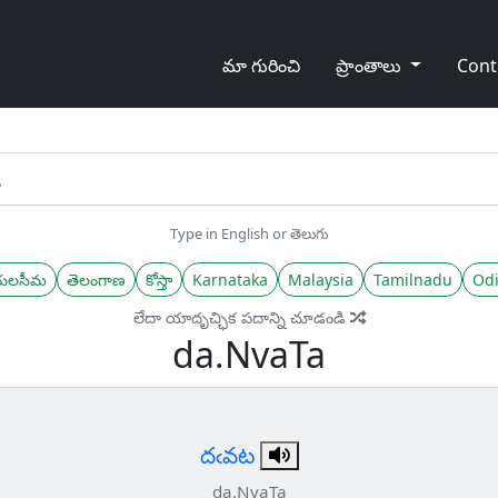
మా గురించి
ప్రాంతాలు
Cont
Type in English or తెలుగు
యలసీమ
తెలంగాణ
కోస్తా
Karnataka
Malaysia
Tamilnadu
Odi
లేదా యాదృచ్ఛిక పదాన్ని చూడండి
da.NvaTa
దఁవట
da.NvaTa