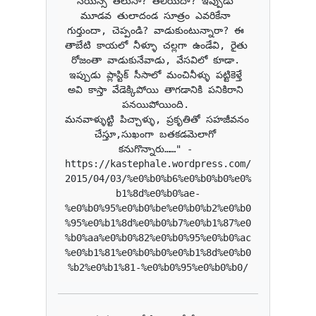
సయిన్స్ తెలుసా? తెలియదా? ఇప్పుడు 
మూడవ తులాదండ సూత్రం ఎవరికేనా 
గుర్తుందా, చెప్పండి? వాడుకుంటున్నారా? ఈ 
తాబేటి కాయలో నీళ్ళూ చల్లగా ఉండేవి, రైతు 
రోజంతా వాడుకునేవాడు, వేసవిలో కూడా. 
ఇప్పుడు ప్లాస్టిక్ సీసాలో మంచినీళ్ళు పట్టికెళ్తే 
అవి కాస్తా వేడెక్కిపోయి తాగడానికి పనికిరాని 
పనయిపోయింది. 

మనవాళ్ళుట్టి పిచ్చాళ్ళు, ప్రకృతితో సహజీవనం 
చేస్తూ,సుఖంగా బతకడమెలాగో 
కనుగొన్నారు……" - 
https://kastephale.wordpress.com/
2015/04/03/%e0%b0%b6%e0%b0%b0%e0%
b1%8d%e0%b0%ae-
%e0%b0%95%e0%b0%be%e0%b0%b2%e0%b0
%95%e0%b1%8d%e0%b0%b7%e0%b1%87%e0
%b0%aa%e0%b0%82%e0%b0%95%e0%b0%ac
%e0%b1%81%e0%b0%b0%e0%b1%8d%e0%b0
%b2%e0%b1%81-%e0%b0%95%e0%b0%b0/