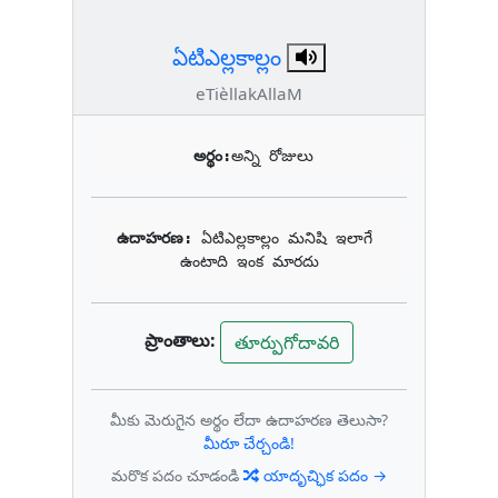
ఏటిఎల్లకాల్లం
eTièllakAllaM
అర్థం:
అన్ని రోజులు
ఉదాహరణ: 
ఏటిఎల్లకాల్లం మనిషి ఇలాగే 
ఉంటాది ఇంక మారదు
ప్రాంతాలు:
తూర్పుగోదావరి
మీకు మెరుగైన అర్థం లేదా ఉదాహరణ తెలుసా?
మీరూ చేర్చండి!
మరొక పదం చూడండి
యాదృచ్ఛిక పదం →