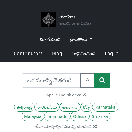
యాసలు
తెలుగు జాతి మనది
మా గురించి
ప్రాంతాలు
Contributors
Blog
సంప్రదించండి
Log in
A
Type in English or తెలుగు
ఉత్తరాంధ్ర
రాయలసీమ
తెలంగాణ
కోస్తా
Karnataka
Malaysia
Tamilnadu
Odissa
Srilanka
లేదా యాదృచ్ఛిక పదాన్ని చూడండి