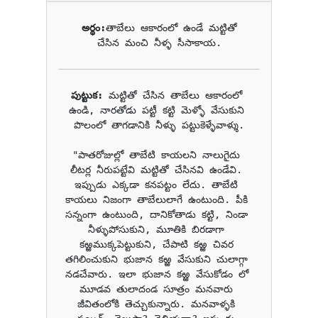
అర్థం:
తాబేలు ఆకారంలో ఉండే మట్టితో 
చేసిన మంచి నీళ్ళ సీసాకాయ.
పుట్టుక: 
మట్టితో చేసిన తాబేలు ఆకారంలో 
ఉండి, నారతోడు పట్టీ కట్టి మెళ్ళో వేసుకుని 
పొలంలో తాగడానికి నీళ్ళు పట్టుకెళ్ళేవాళ్శు.

"పాతరోజుల్లో తాబేటి కాయలని నాలుగైదు 
లీటర్ల నీరుపట్టేవి మట్టితో చేసినవి ఉండేవి. 
ఇప్పుడు ఎక్కడా కనపట్టం లేదు. తాబేటి 
కాయలు నిజంగా తాబేలులాగే ఉంటుంది. పీకి 
సన్నంగా ఉంటుంది, దానికోతాడు కట్టి, నిండా 
నీళ్ళుపోసుకుని, మూతికి బిరడాగా 
కఱ్ఱముక్కపెట్టుకుని, చేపాటి కఱ్ఱ చివర 
తగిలించుకుని భుజాన కఱ్ఱ వేసుకుని చులాగ్గా 
నడచేవారు. ఇలా భుజాన కఱ్ఱ వేసుకోడం లో 
మూడవ తులాదండ సూత్రం మనవారు 
జీవితంలోకి తెచ్చుకున్నారు. మనవాళ్ళకి 