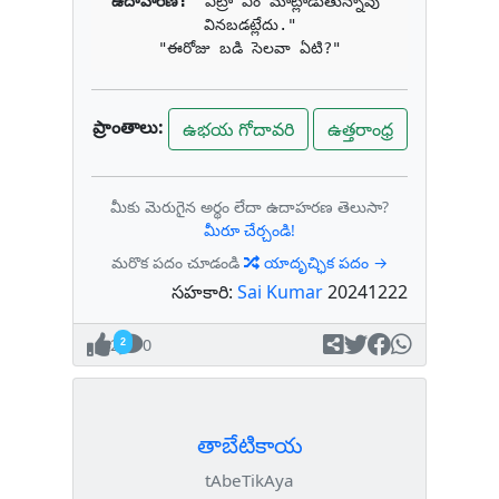
ఉదాహరణ: 
"ఏట్రా ఏం మాట్లాడుతున్నావు 
వినబడట్లేదు."

"ఈరోజు బడి సెలవా ఏటి?"
ప్రాంతాలు:
ఉభయ గోదావరి
ఉత్తరాంధ్ర
మీకు మెరుగైన అర్థం లేదా ఉదాహరణ తెలుసా?
మీరూ చేర్చండి!
మరొక పదం చూడండి
యాదృచ్ఛిక పదం →
సహకారి:
Sai Kumar
20241222
2
0
తాబేటికాయ
tAbeTikAya