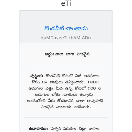
eTi
కొండవీటి చాంతాడు
koMDaveeTi chAMtADu
అర్థం:
చాలా బాగా పొడవైన
పుట్టుక: 
కొండవీటి కోటలో నీటి అవసరాల 
కోసం ౭౪ బావులు తవ్వించారు. ౧౭౦౦ 
అడుగుల ఎత్తు మీద ఉన్న కోటలో ౧౦౦ ల 
అడుగుల లోతు నూతులు తవ్వారు. 
అందులోంచి నీరు తోడటానికి చాలా లావుపాటి 
పొడవైన చాంతాడు వాడేవారు.
ఉదాహరణ: 
పెళ్ళికి సరుకుల చిట్టా రాసాం. 