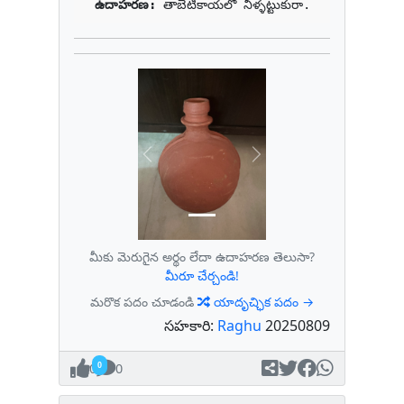
ఉదాహరణ: 
తాబేటికాయలో నీళ్ళట్టుకురా.
Previous
Next
మీకు మెరుగైన అర్థం లేదా ఉదాహరణ తెలుసా?
మీరూ చేర్చండి!
మరొక పదం చూడండి
యాదృచ్ఛిక పదం →
సహకారి:
Raghu
20250809
0
0