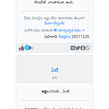
కొండవీటి చాంతాడంత ఉంది.
మీకు మెరుగైన అర్థం లేదా ఉదాహరణ తెలుసా?
మీరూ చేర్చండి!
మరొక పదం చూడండి
యాదృచ్ఛిక పదం →
సహకారి:
Raghu
20211220
1
0
ఏటి
eTi
అర్థం:
ఏమిటి, ఏంటి