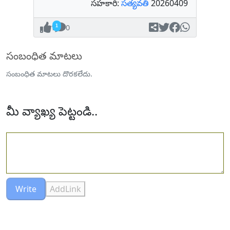
సహకారి:
సత్యవతి
20260409
1
0
సంబంధిత మాటలు
సంబంధిత మాటలు దొరకలేదు.
మీ వ్యాఖ్య పెట్టండి..
Write
AddLink