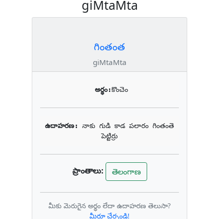
giMtaMta
గింతంత
giMtaMta
అర్థం:
కొంచెం
ఉదాహరణ: 
నాకు గుడి కాడ పలారం గింతంతె 
పెట్టిర్రు
ప్రాంతాలు:
తెలంగాణ
మీకు మెరుగైన అర్థం లేదా ఉదాహరణ తెలుసా?
మీరూ చేర్చండి!