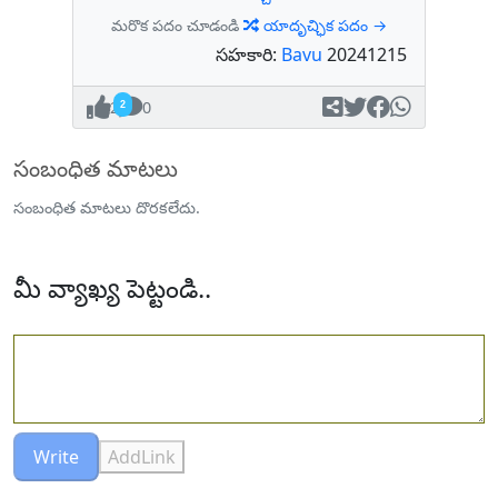
మరొక పదం చూడండి
యాదృచ్ఛిక పదం →
సహకారి:
Bavu
20241215
2
0
సంబంధిత మాటలు
సంబంధిత మాటలు దొరకలేదు.
మీ వ్యాఖ్య పెట్టండి..
Write
AddLink