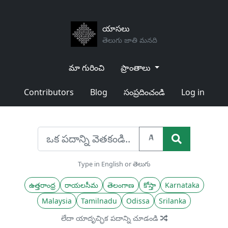
యాసలు
తెలుగు జాతి మనది
మా గురించి
ప్రాంతాలు
Contributors
Blog
సంప్రదించండి
Log in
A
Type in English or తెలుగు
ఉత్తరాంధ్ర
రాయలసీమ
తెలంగాణ
కోస్తా
Karnataka
Malaysia
Tamilnadu
Odissa
Srilanka
లేదా యాదృచ్ఛిక పదాన్ని చూడండి