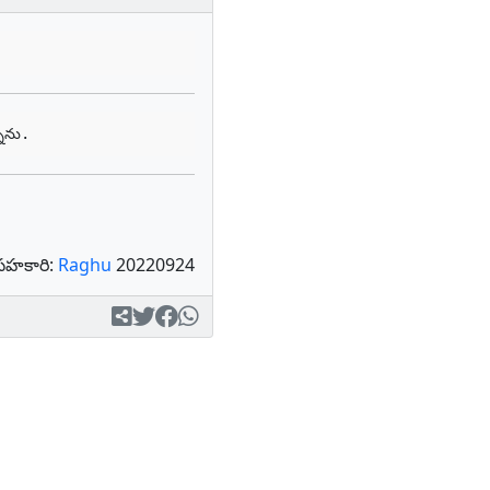
ాను.
సహకారి:
Raghu
20220924