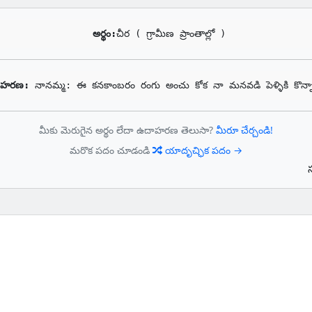
అర్థం:
చీర ( గ్రామీణ ప్రాంతాల్లో )
ాహరణ: 
నానమ్మ: ఈ కనకాంబరం రంగు అంచు కోక నా మనవడి పెళ్ళికి కొన్న
మీకు మెరుగైన అర్థం లేదా ఉదాహరణ తెలుసా?
మీరూ చేర్చండి!
మరొక పదం చూడండి
యాదృచ్ఛిక పదం →