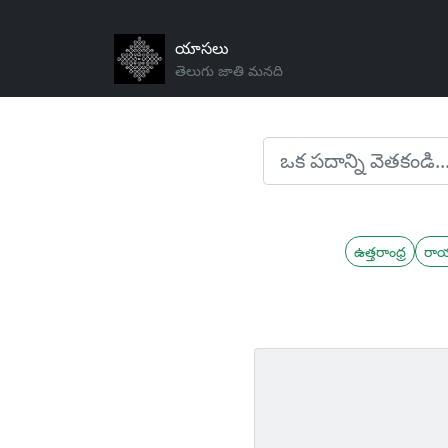
యాసలు
తెలుగు జాతి మనది
ఉత్తరాంధ్ర
రా