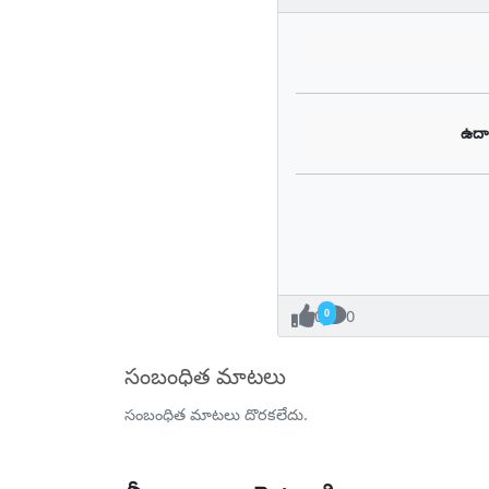
ఉద
0
0
సంబంధిత మాటలు
సంబంధిత మాటలు దొరకలేదు.