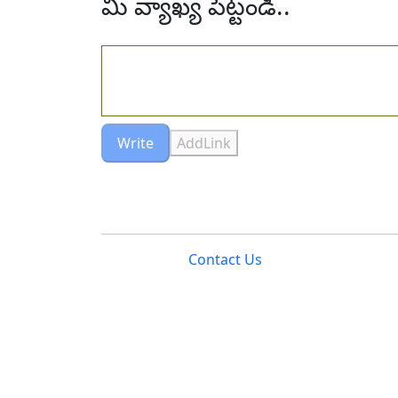
మీ వ్యాఖ్య పెట్టండి..
Write
AddLink
Contact Us