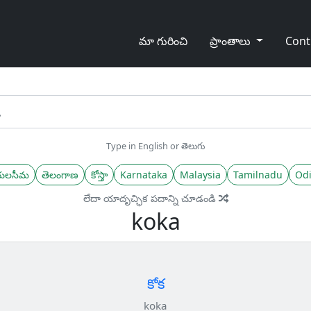
మా గురించి
ప్రాంతాలు
Cont
Type in English or తెలుగు
యలసీమ
తెలంగాణ
కోస్తా
Karnataka
Malaysia
Tamilnadu
Odi
లేదా యాదృచ్ఛిక పదాన్ని చూడండి
koka
కోక
koka