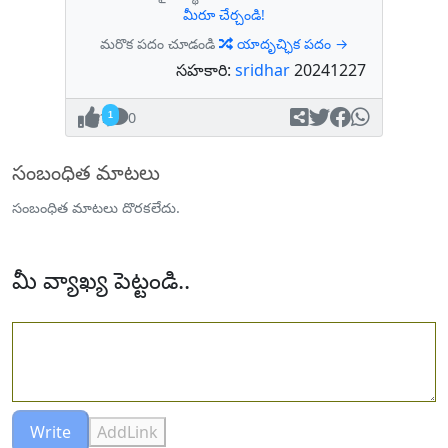
మీరూ చేర్చండి!
మరొక పదం చూడండి
యాదృచ్ఛిక పదం →
సహకారి:
sridhar
20241227
1
0
సంబంధిత మాటలు
సంబంధిత మాటలు దొరకలేదు.
మీ వ్యాఖ్య పెట్టండి..
Write
AddLink