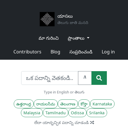
యాసలు
తెలుగు జాతి మనది
మా గురించి
ప్రాంతాలు
Contributors
Blog
సంప్రదించండి
Log in
A
Type in English or తెలుగు
ఉత్తరాంధ్ర
రాయలసీమ
తెలంగాణ
కోస్తా
Karnataka
Malaysia
Tamilnadu
Odissa
Srilanka
లేదా యాదృచ్ఛిక పదాన్ని చూడండి