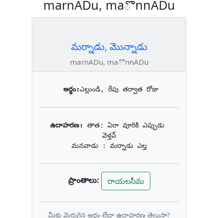
marnADu, maొnnADu
మర్నాడు, మొన్నాడు
marnADu, maొnnADu
అర్థం:
ఎల్లుండి, రేపు తర్వాత రోజు
ఉదాహరణ: 
తాత: ఏరా వూరికి ఎప్పుడు 
వెళ్తవ్

మనవాడు : మర్నాడు ఎల్త
ప్రాంతాలు:
రాయలసీమ
మీకు మెరుగైన అర్థం లేదా ఉదాహరణ తెలుసా?