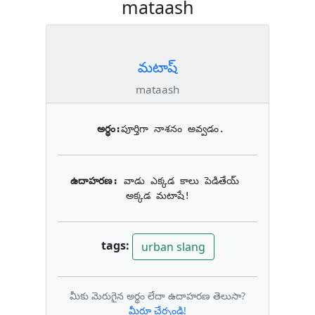
mataash
మటాష్
mataash
అర్థం:
పూర్తిగా నాశనం అవ్వడం.
ఉదాహరణ: 
వాడు ఎక్కడ కాలు పెడితేయ్ 
అక్కడ మటాషే!
tags:
urban slang
మీకు మెరుగైన అర్థం లేదా ఉదాహరణ తెలుసా?
మీరూ చేర్చండి!