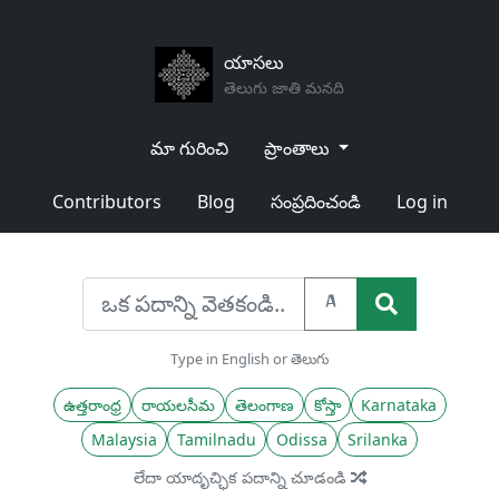
యాసలు
తెలుగు జాతి మనది
మా గురించి
ప్రాంతాలు
Contributors
Blog
సంప్రదించండి
Log in
A
Type in English or తెలుగు
ఉత్తరాంధ్ర
రాయలసీమ
తెలంగాణ
కోస్తా
Karnataka
Malaysia
Tamilnadu
Odissa
Srilanka
లేదా యాదృచ్ఛిక పదాన్ని చూడండి