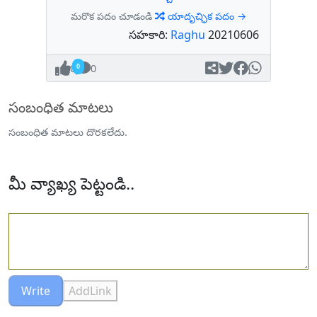
మరొక పదం చూడండి
యాదృచ్ఛిక పదం →
సహకారి:
Raghu
20210606
0
0
సంబంధిత మాటలు
సంబంధిత మాటలు దొరకలేదు.
మీ వ్యాఖ్య పెట్టండి..
Write
AddLink