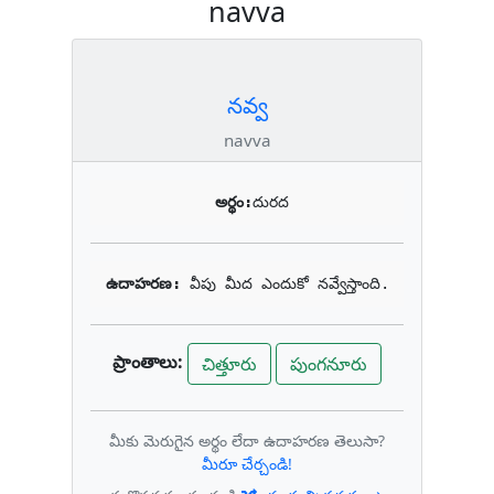
navva
నవ్వ
navva
అర్థం:
దురద
ఉదాహరణ: 
వీపు మీద ఎందుకో నవ్వేస్తాంది.
ప్రాంతాలు:
చిత్తూరు
పుంగనూరు
మీకు మెరుగైన అర్థం లేదా ఉదాహరణ తెలుసా?
మీరూ చేర్చండి!