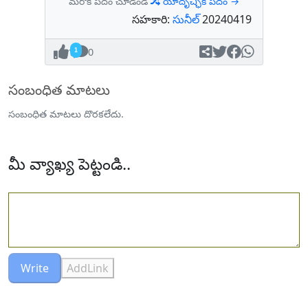
మరొక పదం చూడండి
యాదృచ్ఛిక పదం →
సహకారి:
సునీల్
20240419
1
0
సంబంధిత మాటలు
సంబంధిత మాటలు దొరకలేదు.
మీ వ్యాఖ్య పెట్టండి..
Write
AddLink