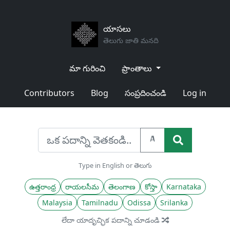
యాసలు
తెలుగు జాతి మనది
మా గురించి
ప్రాంతాలు
Contributors
Blog
సంప్రదించండి
Log in
A
Type in English or తెలుగు
ఉత్తరాంధ్ర
రాయలసీమ
తెలంగాణ
కోస్తా
Karnataka
Malaysia
Tamilnadu
Odissa
Srilanka
లేదా యాదృచ్ఛిక పదాన్ని చూడండి