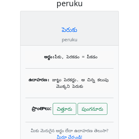
peruku
పెరుకు
peruku
అర్థం:
పీకు, పెరకడం = పీకడం
ఉదాహరణ: 
జుట్టు పెరకద్దు. ఆ చిన్న కలుపు 
మొక్కని పెరుకు
ప్రాంతాలు:
చిత్తూరు
పుంగనూరు
మీకు మెరుగైన అర్థం లేదా ఉదాహరణ తెలుసా?
మీరూ చేర్చండి!