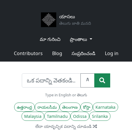
యాసలు
తెలుగు జాతి మనది
మా గురించి
ప్రాంతాలు
Contributors
Blog
సంప్రదించండి
Log in
A
Type in English or తెలుగు
ఉత్తరాంధ్ర
రాయలసీమ
తెలంగాణ
కోస్తా
Karnataka
Malaysia
Tamilnadu
Odissa
Srilanka
లేదా యాదృచ్ఛిక పదాన్ని చూడండి