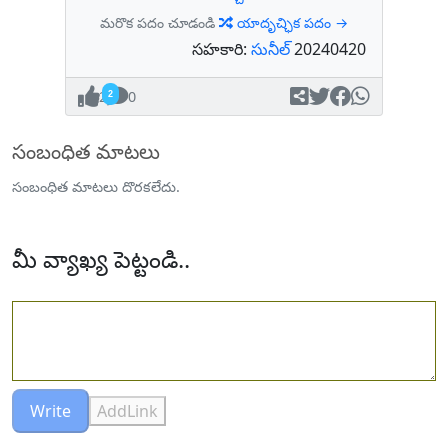
మరొక పదం చూడండి
యాదృచ్ఛిక పదం →
సహకారి:
సునీల్
20240420
2
0
సంబంధిత మాటలు
సంబంధిత మాటలు దొరకలేదు.
మీ వ్యాఖ్య పెట్టండి..
Write
AddLink