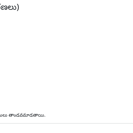
రణలు)
సొగసులు తాండవమాడతాయి.