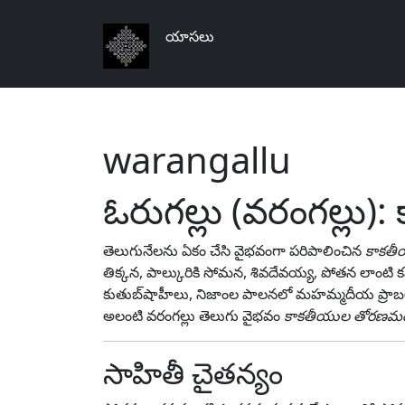
యాసలు
తెలుగు జాతి మనది
warangallu
ఓరుగల్లు (వరంగల్ల
తెలుగునేలను ఏకం చేసి వైభవంగా పరిపాలించిన
కాకతీయ
తిక్కన, పాల్కురికి సోమన, శివదేవయ్య, పోతన లాంటి
కుతుబ్‌షాహీలు, నిజాంల పాలనలో మహమ్మదీయ ప్రాబల్య
అలంటి వరంగల్లు తెలుగు వైభవం
కాకతీయుల తోరణమ
సాహితీ చైతన్యం