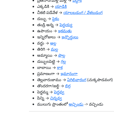
ప్రతిసారి/మళ్లీ మళ్లీ →
పద్దాక
ఎక్కడికి →
యాడికి
చీకటి పడేవేళ →
యాలబడంగ / వేళబడంగ
డబ్బు →
పైకం
తండ్రి అన్న →
పెద్దయ్య
ఉపాయం →
ఇకమతు
ఇన్నిరోజులు →
ఇన్నొద్దులు
వద్దు →
అల్ల
తిరిగి →
మల్ల
అమ్మాయి →
పొల్ల
డబ్బులపెట్టె →
గల్ల
బాబాయి →
కాక
ప్రమాణంగా →
ఇమానంగా
తెల్లవారుజాము →
ఏగిలివారంగ
(చుక్కపొడవంగ)
తొందరగా/జల్ది →
బిర్ర
పెద్దమ్మ →
పెద్దవ్వ
పిన్ని →
చిన్నవ్వ
ములుగు ప్రాంతంలో
అచ్చిండు
-> వచ్చిండు