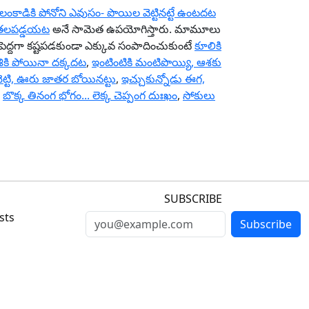
లంకాడికి పోనోని ఎవుసం- పొయిల వెట్టినట్టే ఉంటదట
వుతలపడ్డయట
అనే సామెత ఉపయోగిస్తారు. మామూలు
 పెద్దగా కష్టపడకుండా ఎక్కువ సంపాదించుకుంటే
కూలికి
శికి పోయినా దక్కదట
,
ఇంటింటికి మంటిపొయ్యి, ఆశకు
ట్టి, ఊరు జాతర బోయినట్టు
,
ఇచ్చుకున్నోడు ఈగ,
,
బొక్క తినంగ భోగం... లెక్క చెప్పంగ దుఃఖం
,
సోకులు
SUBSCRIBE
sts
Subscribe