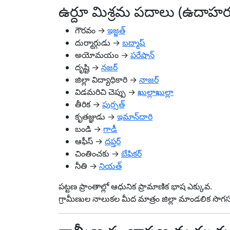
ఉర్దూ మిశ్రమ పదాలు (ఉదాహ
గౌరవం →
ఇజ్జత్
దుర్మార్గుడు →
బద్మాష్
అయోమయం →
పరేషాన్
దృష్టి →
నజర్
జిల్లా విద్యాధికారి →
నాజర్
విడమరిచి చెప్పు →
ఖుల్లాఖుల్లా
తీరిక →
పుర్సత్
కృతజ్ఞుడు →
ఇమాన్‌దారి
బండి →
గాడీ
ఆఫీస్ →
దఫ్తర్
చింతించకు →
బేఫికర్
నీతి →
నియత్
పట్టణ ప్రాంతాల్లో ఆధునిక ప్రామాణిక భాష ఎక్కువ.
గ్రామీణుల నాలుకల మీద మాత్రం జిల్లా మాండలిక 