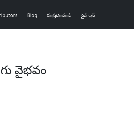
ributors
Blog
సంప్రదించండి
సైన్ ఇన్
ుగు వైభవం