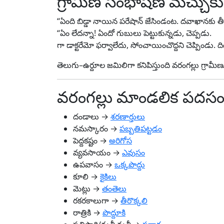
గ్రామీణ సంభాషణ మచ్చుకు
“ఏంది బిడ్డా నాయిన పరేషాన్‌ జేసిండంట. దవాఖానకు తీ
“ఏం లేదన్నా! ఏందో గుబులు పెట్టుకున్నడు, చెప్పడు.
గా డాక్టరేమో ఫర్వాలేదు, సోంచాయించొద్దని చెప్పిండు. ద
తెలుగు–ఉర్దూల జమిలిగా కనిపిస్తుంది వరంగల్లు గ్రా
వరంగల్లు మాండలిక పదస
దండాలు →
శరణార్తులు
నమస్కారం →
పబ్బతిపట్టడం
పెద్దకష్టం →
అరిగోస
వ్యవసాయం →
ఎవుసం
ఉపవాసం →
ఒక్కపొద్దు
కూలి →
కైకిలు
మెట్లు →
తంతెలు
రకరకాలుగా →
తీరొక్కలి
రాత్రికి →
పొద్దూకి