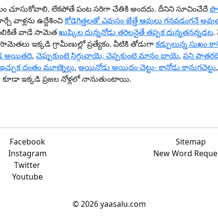
లం చూసుకోవాలి. లేకపోతే పంట సరిగా చేతికి అందదు. దీనిని సూచించేదే
పొ
ే వాళ్లను ఉద్దేశించి
కోడెగిత్తలతో ఎవుసం జేత్తే ఆవులు గనవడంగనే అ
ు పలికితే వాడే సామెత
ఖుష్కిల దున్ననోడు తరిలనైతే తప్పక దున్నతనన్నడట
.
ామెతలు ఇక్కడి గ్రామీణుల్లో ప్రత్యేకం. వీటికి తోడుగా
కడ్పులున్న సుఖం కా
కుండ అయితది
,
చెప్పుకుంటె సిగ్గువాయె, చెప్పకుంటె మానం బాయె
,
పని పాతరబె
.. ఇచ్చుక దంతం మూణ్నెల్లు
,
అయినోడు అయిదం చెట్టు- కానోడు కానుగచెట్టు
ూడా ఇక్కడి ప్రజల నోళ్లలో నానుతుంటాయి.
Facebook
Sitemap
Instagram
New Word Reque
Twitter
Youtube
©
2026
yaasalu.com