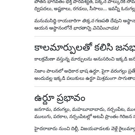
పోతన భాగవతం భక్తి పారవశ్యత, పక్కనే పాల్కురికి 
ద్విపదలు, అష్టకాలు, రగడలు, సీసాలు… ఇవన్నీ ఓరుగల్ల
మనుమసిద్ధి రాయబారిగా
తిక్కన
గణపతి దేవుని ఆస్థానాన
ఆయన ఆస్థానంలోనే
భారతాన్ని వినిపించాడట!
కాలమార్పులతో కలిసి జన
కాలక్రమేణా వస్తున్న మార్పులను అనుసరించి ఇక్కడి
నిజాం పాలనలో అధికార భాష ఉర్దూ. పైగా వరంగల్లు ప్రత్య
అందువల్ల ఇక్కడి పలుకులు ఉర్దూ మిశ్రమంగా సాగుతా
ఉర్దూ ప్రభావం
జనగామ, వరంగల్లు, మహబూబాబాదు, నర్సంపేట, ము
ములుగు, పరకాల, నర్సంపేటల్లో అటవీ ప్రాంతం గిరిజన స
హైదరాబాదు నుంచి దిల్లీ, విజయవాడలకు వెళ్లే రైలుమార్గ