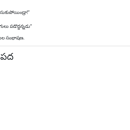
సుకుపోయిండ్రా!”
ిగులు పడొద్దన్నడు”
మీణుల సంభాషణ.
ంపద