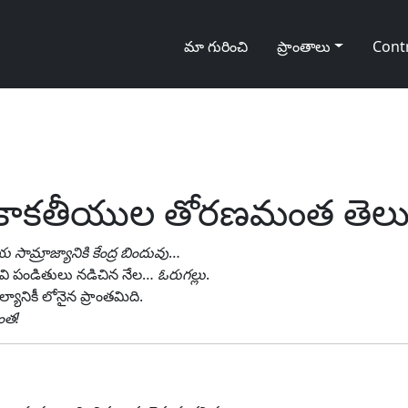
మా గురించి
ప్రాంతాలు
Cont
ు): కాకతీయుల తోరణమంత తెల
 సామ్రాజ్యానికి కేంద్ర బిందువు
…
 కవి పండితులు నడిచిన నేల…
ఓరుగల్లు
.
ానికీ లోనైన ప్రాంతమిది.
ంత!