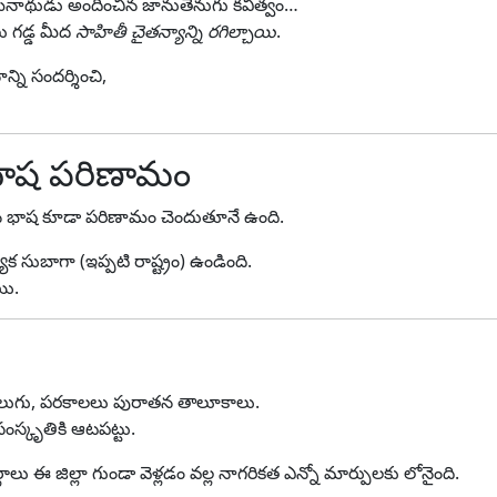
సోమనాథుడు అందించిన జానుతెనుగు కవిత్వం…
ు గడ్డ మీద
సాహితీ చైతన్యాన్ని రగిల్చాయి
.
్ని సందర్శించి,
భాష పరిణామం
 జన భాష కూడా పరిణామం చెందుతూనే ఉంది.
ేక సుబాగా (ఇప్పటి రాష్ట్రం) ఉండింది.
యి.
లుగు, పరకాలలు పురాతన తాలూకాలు.
ంస్కృతికి ఆటపట్టు.
ాలు ఈ జిల్లా గుండా వెళ్లడం వల్ల నాగరికత ఎన్నో మార్పులకు లోనైంది.