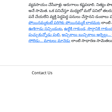
వ్యవసాయం చేసేవాళ్లు ఆరుగాలం కష్టపడాలి. నిత్యం పొ
అనే సామెత. ఒక పనిచేస్తూ మధ్యలో మరో పనిలో తలదూర్చ
పనే చేయలేని వ్యక్తి పెద్దపెద్ద పనులు చేస్తానని డంబాల
పోయినమ్మకంటే పరిగెకు పోయినమ్మకే లాభమట
లాంటి స
ఊశిగాడు సచ్చిండంట
,
ఉట్టికి గాకుండ, సొర్గానికి గా
పుచ్చుకున్నోడు పులి
,
అచ్చికాలు బుచ్చికాలు ఆర్నెల్లు.
సోలెడు... మాటలు మానెడు
లాంటి సాధారణ సామెతలు క
Contact Us