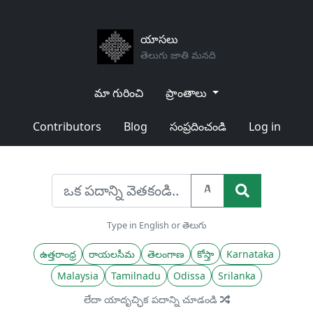
యాసలు
తెలుగు జాతి మనది
మా గురించి
ప్రాంతాలు
Contributors
Blog
సంప్రదించండి
Log in
A
Type in English or తెలుగు
ఉత్తరాంధ్ర
రాయలసీమ
తెలంగాణ
కోస్తా
Karnataka
Malaysia
Tamilnadu
Odissa
Srilanka
లేదా యాదృచ్ఛిక పదాన్ని చూడండి