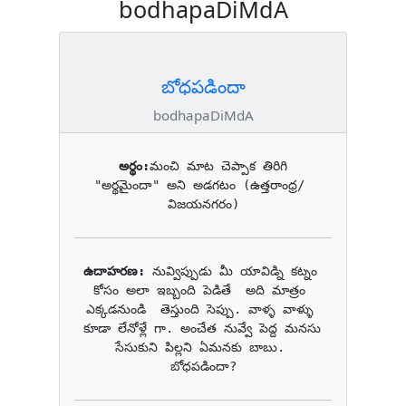
bodhapaDiMdA
బోధపడిందా
bodhapaDiMdA
అర్థం:
మంచి మాట చెప్పాక తిరిగి 
"అర్థమైందా" అని అడగటం (ఉత్తరాంధ్ర/ 
విజయనగరం)
ఉదాహరణ: 
నువ్విప్పుడు మీ యావిడ్ని కట్నం 
కోసం అలా ఇబ్బంది పెడితే  అది మాత్రం 
ఎక్కడనుండి  తెస్తుంది సెప్పు. వాళ్ళ వాళ్ళు 
కూడా లేనోళ్లే గా. అంచేత నువ్వే పెద్ద మనసు 
సేసుకుని పిల్లని ఏమనకు బాబు. 
బోధపడిందా?