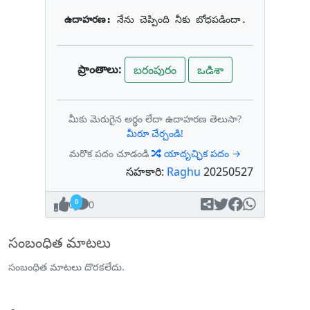
ఉదాహరణ: 
నేను చెప్పింది నీకు బోధపడిందా.
ప్రాంతాలు:
బరంపురం
ఒడిశా
మీకు మెరుగైన అర్థం లేదా ఉదాహరణ తెలుసా?
మీరూ చేర్చండి!
మరొక పదం చూడండి
యాదృచ్ఛిక పదం →
సహకారి:
Raghu
20250527
0
0
సంబంధిత మాటలు
సంబంధిత మాటలు దొరకలేదు.