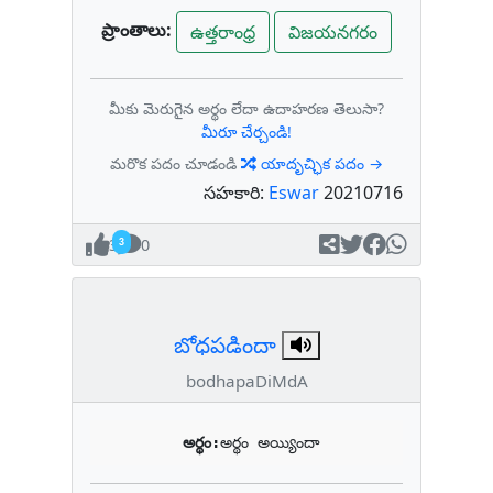
ప్రాంతాలు:
ఉత్తరాంధ్ర
విజయనగరం
మీకు మెరుగైన అర్థం లేదా ఉదాహరణ తెలుసా?
మీరూ చేర్చండి!
మరొక పదం చూడండి
యాదృచ్ఛిక పదం →
సహకారి:
Eswar
20210716
3
0
బోధపడిందా
bodhapaDiMdA
అర్థం:
అర్థం అయ్యిందా